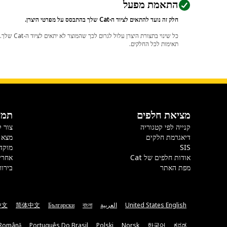
התאמת מפעל
חלק זה נועד להתאים לציוד ה-Cat שלך בהתבסס על מפרטי היצרן.
תאימות לכל החלקים.
מציאת חלפים
תמי
קנייה לפי קטגוריה
צור 
דיאגרמת חלקים
מצא 
SIS
מוקד
אודות חלפים של Cat
אחרי
מפת האתר
בירור
United States English
العربية
বাংলা
Български
简体中文
中文
Română
Português Do Brasil
Polski
Norsk
한국어
ಕನ್ನಡ