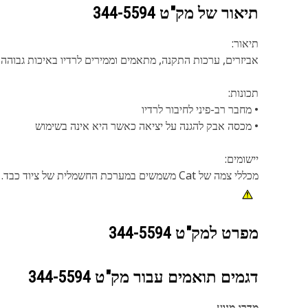
תיאור של מק"ט
344-5594
תיאור:
אביזרים, ערכות התקנה, מתאמים וממירים לרדיו באיכות גבוהה למכונות Cat. מכללי צמות עזר קלט של Cat מחברים סמארטפונים והתקנים אחרים למ
תכונות:
• מחבר רב-פיני לחיבור לרדיו
• מכסה אבק להגנה על יציאה כאשר היא אינה בשימוש
יישומים:
מכללי צמה של Cat משמשים במערכת החשמלית של ציוד כבד. עיין במדריך השימוש שלך או פנה למפיץ המקומי למידע נוסף.
מפרט למק"ט
344-5594
דגמים תואמים עבור מק"ט
344-5594
מדרג מנוע