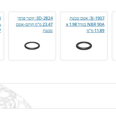
3J-1907: אטם טבעת
3D-2824: קוטר פנימי
NBR 90A בגודל 1.98 x
23.47 מ"מ חותם-אטם
11.89 מ"מ
טבעת
7