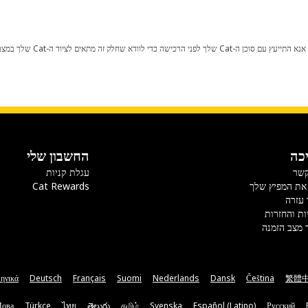
כל שינוי בתצורת היצרן עלול לגרום
כה
החשבון שלי
קשר
עגלת קניות
את המפיץ שלך
Cat Rewards
 עזרה
ות והחזרות
 מצב הזמנה
ηνικά
Deutsch
Français
Suomi
Nederlands
Dansk
Čeština
繁體
Мова
Türkçe
ไทย
తెలుగు
தமிழ்
Svenska
Español (Latino)
Русский