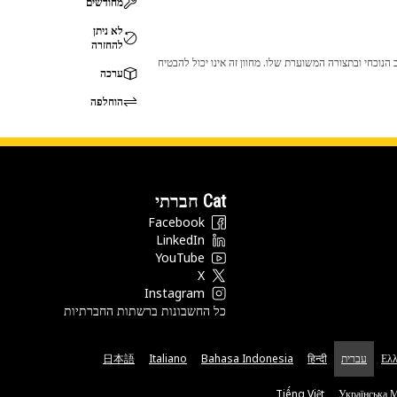
מחודשים
לא ניתן
להחזרה
 לכך שהמוצר לא יתאים לציוד ה-Cat שלך. אנא התייעץ עם סוכן ה-Cat שלך לפני הרכישה כדי לוודא שחלק זה מתאים לציוד ה-Cat שלך במצב הנוכחי ובתצורה המשוערת שלו. מחוון זה אינו יכול להבטיח
ערכה
הוחלפה
Cat חברתי
Facebook
LinkedIn
YouTube
X
Instagram
כל החשבונות ברשתות החברתיות
Ελλ
עברית
हिन्दी
Bahasa Indonesia
Italiano
日本語
Tiếng Việt
Українська 