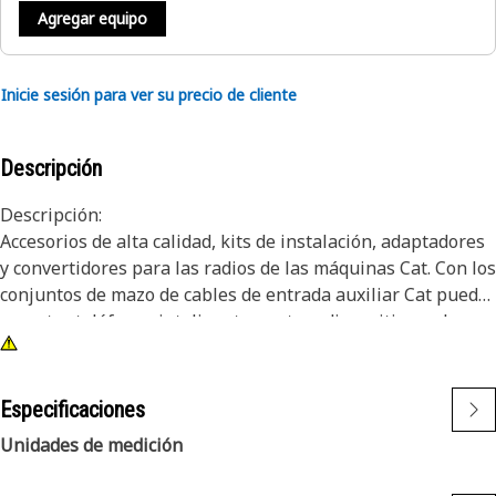
Agregar equipo
Inicie sesión para ver su precio de cliente
Descripción
Descripción:
Accesorios de alta calidad, kits de instalación, adaptadores
y convertidores para las radios de las máquinas Cat. Con los
conjuntos de mazo de cables de entrada auxiliar Cat puede
conectar teléfonos inteligentes y otros dispositivos a las
radios Cat.
Atributos:
Especificaciones
• Conector de clavijas múltiples para la conexión a la radio
Unidades de medición
• Tapa contra el polvo para proteger el puerto cuando no se
utilice