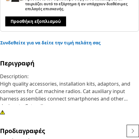
ταιριάζει αυτό το εξάρτημα ή αν υπάρχουν διαθέσιμες
επιλογές επισκευής.
Προσθήκη εξοπλισμού
Συνδεθείτε για να δείτε την τιμή πελάτη σας
Περιγραφή
Description:
High quality accessories, installation kits, adaptors, and
converters for Cat machine radios. Cat auxiliary input
harness assemblies connect smartphones and other
devices to Cat radios.
Attributes:
• Multi-pin connector for connection to the radio
Προδιαγραφές
• Dust cap to protect port when not in use