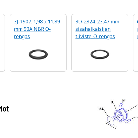
3J-1907: 1,98 x 11,89
3D-2824: 23,47 mm
mm 90A NBR O-
sisähalkaisijan
rengas
tiiviste-O-rengas
iot