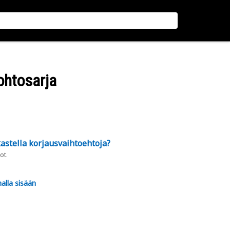
johtosarja
astella korjausvaihtoehtoja?
ot.
alla sisään