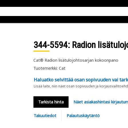
344-5594
: Radion lisätulo
Cat® Radion lisätulojohtosarjan kokoonpano
Tuotemerkki: Cat
Haluatko selvittää osan sopivuuden vai tark
Lisää laite, niin näet osan sopivuuden ja korjausvaihtoehd
Tarkista hinta
Näet asiakashintasi kirjautum
Takuutiedot
Palautuskäytäntö