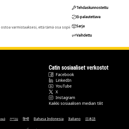
Tehdaskunnostettu
Ei-palautettava
Sarja
n ostoa varmistaaksesi, että tämä osa sopii
Vaihdettu
Catin sosiaaliset verkostot
Facebook
LinkedIn
YouTube
X
Instagram
Kaikki sosiaalisen median tilit
νικά
עברית
हिन्दी
Bahasa Indonesia
Italiano
日本語