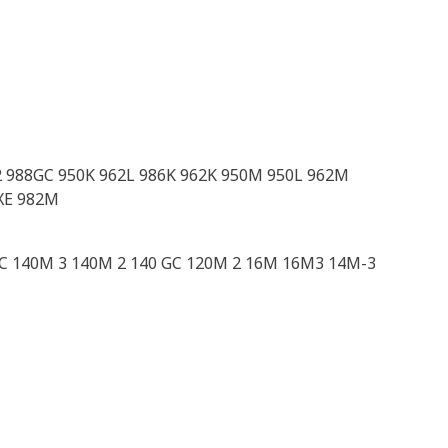
82 988GC 950K 962L 986K 962K 950M 950L 962M
 XE 982M
C 140M 3 140M 2 140 GC 120M 2 16M 16M3 14M-3