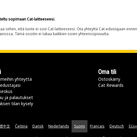
teltu sopimaan Cat-laitteeseesi.
siihen, että tuote ei sovi Cat-laitteeseesi. Ota yhteyttä Cat-edustajaan enne
panossa. Tämä osoitin ei takaa kaikkien osien yhteensopivuutta.
i
Oma tili
meihin yhteyttä
Ostoskärry
 edustajasi
Cat Rewards
keskus
u ja palautukset
uksen tilan kysely
體中文
Čeština
Dansk
Nederlands
Suomi
Français
Deutsch
Ελλη