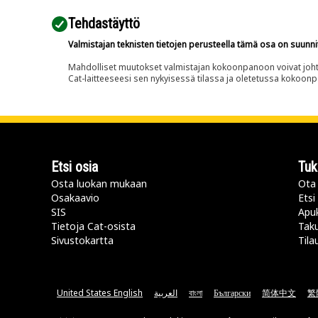
Tehdastäyttö
Valmistajan teknisten tietojen perusteella tämä osa on suunni
Mahdolliset muutokset valmistajan kokoonpanoon voivat johtaa 
Cat-laitteeseesi sen nykyisessä tilassa ja oletetussa kokoon
Etsi osia
Tuk
Osta luokan mukaan
Ota 
Osakaavio
Etsi
SIS
Apu
Tietoja Cat-osista
Taku
Sivustokartta
Tila
United States English
العربية
বাংলা
Български
简体中文
繁