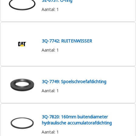
3E-6731: O-ring
Aantal
:
1
3Q-7742: RUITENWISSER
Aantal
:
1
3Q-7749: Spoelschroefafdichting
Aantal
:
1
3Q-7820: 160mm buitendiameter
hydraulische accumulatorafdichting
Aantal
:
1