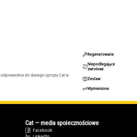
Regenerowane
Niepodlegające
zwrotowi
st odpowiednia do danego sprzętu Cat w
Zestaw
Wymienione
Cat — media społecznościowe
Facebook
LinkedIn