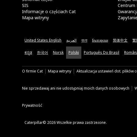
SIS
Centrum 
Informacje o częściach Cat
Gwarancja
Mapa witryny
Zapytani
United States English
العربية
বাংলা
Български
简体中文
繁
ಕನ್ನಡ
한국어
Norsk
Polski
Português Do Brasil
Român
O firmie Cat
Mapa witryny
Aktualizacja ustawień dot. plików 
Nie sprzedawaj ani nie udostępniaj moich danych osobowych
W
Prywatność
Caterpillar© 2026 Wszelkie prawa zastrzeżone.