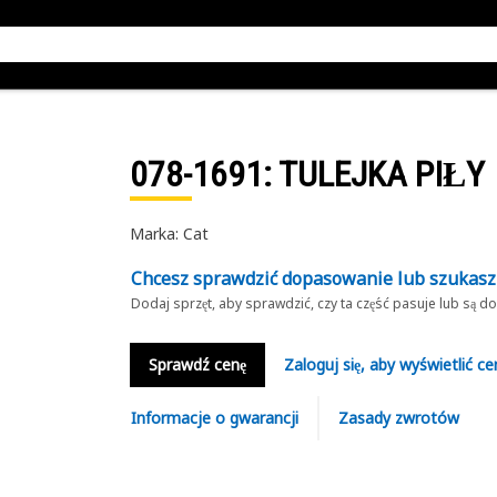
078-1691
: TULEJKA PIŁY
Marka: Cat
Chcesz sprawdzić dopasowanie lub szukas
Dodaj sprzęt, aby sprawdzić, czy ta część pasuje lub są 
Sprawdź cenę
Zaloguj się, aby wyświetlić ce
Informacje o gwarancji
Zasady zwrotów