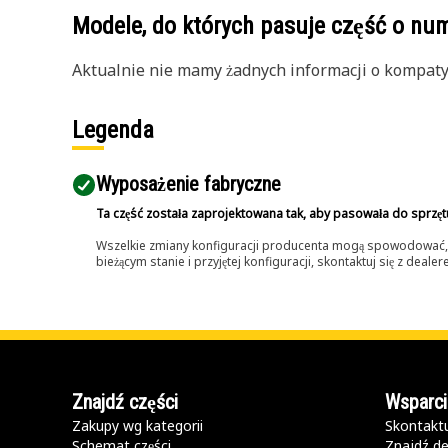
Modele, do których pasuje część o n
Aktualnie nie mamy żadnych informacji o kompatybi
Legenda
Wyposażenie fabryczne
Ta część została zaprojektowana tak, aby pasowała do sprzęt
Wszelkie zmiany konfiguracji producenta mogą spowodować, że
bieżącym stanie i przyjętej konfiguracji, skontaktuj się z dea
Znajdź części
Wsparci
Zakupy wg kategorii
Skontaktu
Schemat części
Znajdź de