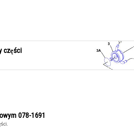
 części
ogowym
078-1691
ści.