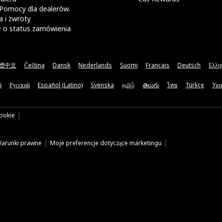
Pomocy dla dealerów.
 i zwroty
e o status zamówienia
體中文
Čeština
Dansk
Nederlands
Suomi
Français
Deutsch
Ελλη
ă
Русский
Español (Latino)
Svenska
தமிழ்
తెలుగు
ไทย
Türkçe
Укр
cookie
arunki prawne
Moje preferencje dotyczące marketingu