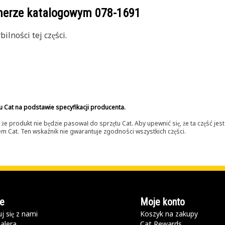
umerze katalogowym
078-1691
lności tej części.
u Cat na podstawie specyfikacji producenta.
 produkt nie będzie pasował do sprzętu Cat. Aby upewnić się, że ta część je
lerem Cat. Ten wskaźnik nie gwarantuje zgodności wszystkich części.
e
Moje konto
j się z nami
Koszyk na zakupy
alera
Cat Rewards