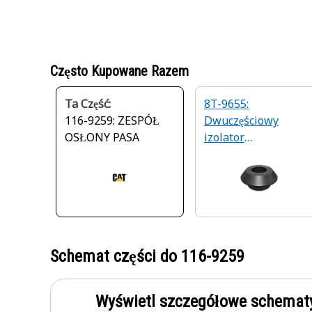
Często Kupowane Razem
Ta Część:
8T-9655:
116-9259: ZESPÓŁ
Dwuczęściowy
OSŁONY PASA
izolator
antywibracyjny
Schemat części do
116-9259
Wyświetl szczegółowe schematy