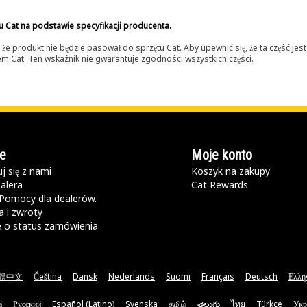
u Cat na podstawie specyfikacji producenta.
 produkt nie będzie pasował do sprzętu Cat. Aby upewnić się, że ta część je
lerem Cat. Ten wskaźnik nie gwarantuje zgodności wszystkich części.
e
Moje konto
j się z nami
Koszyk na zakupy
alera
Cat Rewards
Pomocy dla dealerów.
 i zwroty
e o status zamówienia
體中文
Čeština
Dansk
Nederlands
Suomi
Français
Deutsch
Ελλη
ă
Русский
Español (Latino)
Svenska
தமிழ்
తెలుగు
ไทย
Türkçe
Укр