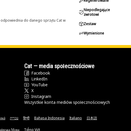
Regenerowane
Niepodlegające
zwrotowi
st odpowiednia do danego sprzętu Cat w
Zestaw
Wymienione
Cat — media społecznościowe
Facebook
LinkedIn
YouTube
X
Instagram
Wszystkie konta mediów społecznościowych
νικά
עברית
हिन्दी
Bahasa Indonesia
Italiano
日本語
аїнська Мова
Tiếng Việt