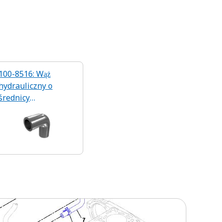
100-8516: Wąż
hydrauliczny o
średnicy
wewnętrznej 25,40
mm