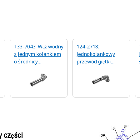
133-7043: Wąż wodny
124-2718:
z jednym kolankiem
Jednokolankowy
o średnicy
przewód giętki
wewnętrznej 25,40
łączący o średnicy
mm
wewnętrznej 25,40
mm
 części