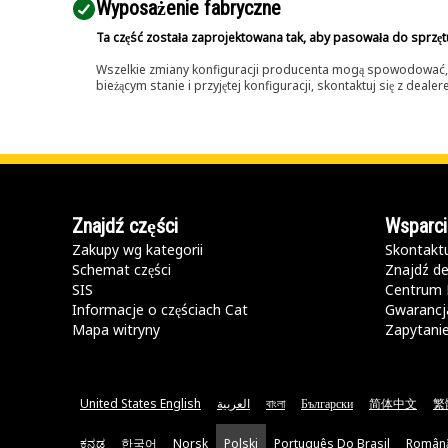
Wyposażenie fabryczne
Ta część została zaprojektowana tak, aby pasowała do sprzęt
Wszelkie zmiany konfiguracji producenta mogą spowodować, że
bieżącym stanie i przyjętej konfiguracji, skontaktuj się z dea
Znajdź części
Wsparci
Zakupy wg kategorii
Skontaktu
Schemat części
Znajdź de
SIS
Centrum 
Informacje o częściach Cat
Gwarancja
Mapa witryny
Zapytani
United States English
العربية
বাংলা
Български
简体中文
繁
ಕನ್ನಡ
한국어
Norsk
Polski
Português Do Brasil
Român