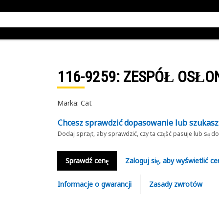
116-9259
: ZESPÓŁ OSŁO
Marka: Cat
Chcesz sprawdzić dopasowanie lub szukas
Dodaj sprzęt, aby sprawdzić, czy ta część pasuje lub są 
Sprawdź cenę
Zaloguj się, aby wyświetlić ce
Informacje o gwarancji
Zasady zwrotów