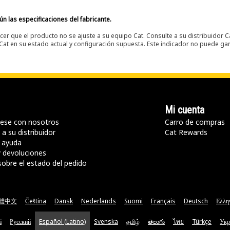
n las especificaciones del fabricante.
er que el producto no se ajuste a su equipo Cat. Consulte a su distribuidor C
t en su estado actual y configuración supuesta. Este indicador no puede gara
Mi cuenta
ese con nosotros
Carro de compras
a su distribuidor
Cat Rewards
 ayuda
y devoluciones
sobre el estado del pedido
體中文
Čeština
Dansk
Nederlands
Suomi
Français
Deutsch
Ελλη
ă
Русский
Español (Latino)
Svenska
தமிழ்
తెలుగు
ไทย
Türkçe
Укр