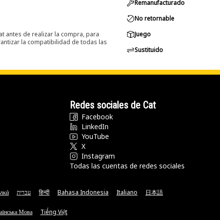
Remanufacturado
No retornable
at antes de realizar la compra, para
Juego
ntizar la compatibilidad de todas las
Sustituido
Redes sociales de Cat
Facebook
LinkedIn
YouTube
X
Instagram
Todas las cuentas de redes sociales
νικά
עברית
हिन्दी
Bahasa Indonesia
Italiano
日本語
аїнська Мова
Tiếng Việt