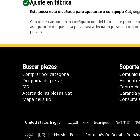
Ajuste en fábrica
Esta pieza está diseñada para ajustarse a su equipo Cat, segú
Cualquier cambio en la configuración del fabricante puede hac
asegurarse de que esta pieza sea adecuada para su equipo Ca
piezas.
Buscar piezas
Soporte
Comprar por categoría
Comuníqu
Diagrama de piezas
Encuentre 
SIS
Centro de
Acerca de las piezas Cat
Garantía 
Mapa del sitio
Consulta 
United States English
العربية
বাংলা
Български
简体中文
繁
ಕನ್ನಡ
한국어
Norsk
Polski
Português Do Brasil
Român