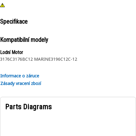
Specifikace
Kompatibilní modely
Lodní Motor
3176C
3176B
C12 MARINE
3196
C12
C-12
Informace o záruce
Zásady vracení zboží
Parts Diagrams