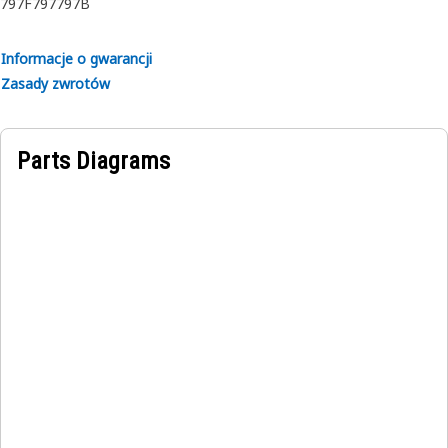
797F
797
797B
Informacje o gwarancji
Zasady zwrotów
Parts Diagrams