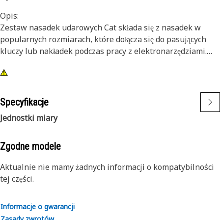
Opis:
Zestaw nasadek udarowych Cat składa się z nasadek w
popularnych rozmiarach, które dołącza się do pasujących
kluczy lub nakładek podczas pracy z elektronarzędziami.
Cechy:
• 14 nasadek udarowych o dużej głębokości i szyna na
nasadki
Specyfikacje
• Popularne nasadki dwunastokątne w skali metrycznej od
Jednostki miary
8 do 24
• Końcówka kwadratowa 3/8 cala
• Czernione wykończenie
Zgodne modele
Aktualnie nie mamy żadnych informacji o kompatybilności
tej części.
Informacje o gwarancji
Zasady zwrotów