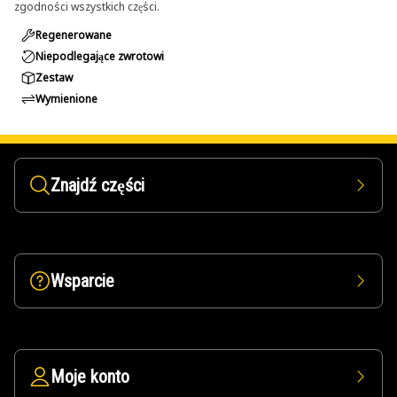
zgodności wszystkich części.
Regenerowane
Niepodlegające zwrotowi
Zestaw
Wymienione
Znajdź części
Wsparcie
Moje konto