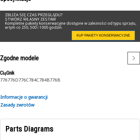
ZBLIŻA SIĘ CZAS PRZEGLĄDU?
STWÓRZ WŁASNY ZESTAW
Kompletne pakiety konserwacyjne dostępne w zależności od typu sprzętu,
w tym co 250, 500 i 1000 godzin.
KUP PAKIETY KONSERWACYJNE
Zgodne modele
CiąGnik
776
776D
776C
784C
784B
776B
Informacje o gwarancji
Zasady zwrotów
Parts Diagrams