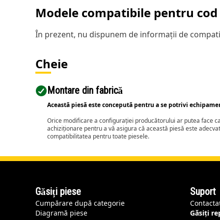
Modele compatibile pentru cod 
În prezent, nu dispunem de informații de compatib
Cheie
Montare din fabrică
Această piesă este concepută pentru a se potrivi echipame
Orice modificare a configurației producătorului ar putea face 
achiziționare pentru a vă asigura că această piesă este adecva
compatibilitatea pentru toate piesele.
Găsiți piese
Suport
Cumpărare după categorie
Contacta
Diagramă piese
Găsiți r