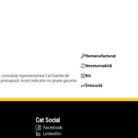
Remanufacturat​
Nereturnabilă
consultați reprezentantul Cat înainte de
Kit
a presupusă. Acest indicator nu poate garanta
Înlocuită
Cat Social
Facebook
LinkedIn