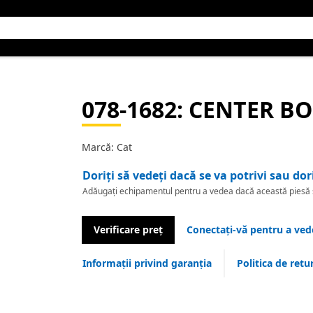
078-1682
: CENTER B
Marcă: Cat
Doriți să vedeți dacă se va potrivi sau dor
Adăugați echipamentul pentru a vedea dacă această piesă se
Verificare preț
Conectați-vă pentru a vede
Informații privind garanția
Politica de retu