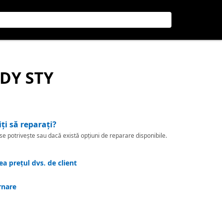
ODY STY
iți să reparați?
 potrivește sau dacă există opțiuni de reparare disponibile.
a prețul dvs. de client
rnare