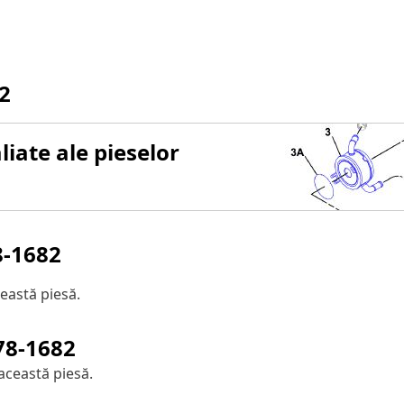
2
iate ale pieselor
8-1682
eastă piesă.
78-1682
această piesă.