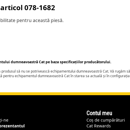
articol
078-1682
ilitate pentru această piesă.
ntului dumneavoastră Cat pe baza specificațiilor producătorului.
ca produsul să nu se potrivească echipamentului dumneavoastră Cat. Vă rugăm să 
tă pentru echipamentul dumneavoastră Cat în starea sa actuală și în configurați
Contul meu
ți-ne
Coș de cumpărături
eprezentantul
Cat Rewards