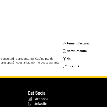
Remanufacturat​
Nereturnabilă
consultați reprezentantul Cat înainte de
Kit
a presupusă. Acest indicator nu poate garanta
Înlocuită
Cat Social
Facebook
LinkedIn