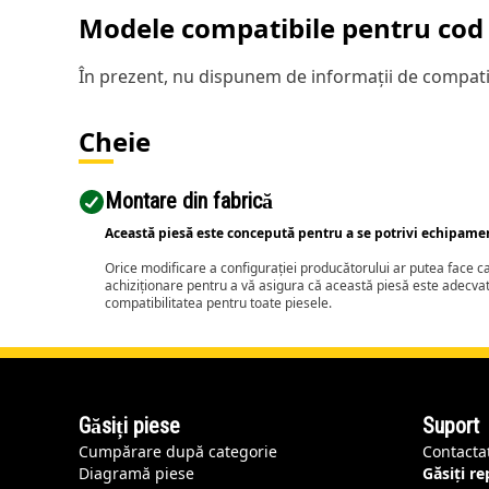
Modele compatibile pentru cod 
În prezent, nu dispunem de informații de compatib
Cheie
Montare din fabrică
Această piesă este concepută pentru a se potrivi echipame
Orice modificare a configurației producătorului ar putea face 
achiziționare pentru a vă asigura că această piesă este adecva
compatibilitatea pentru toate piesele.
Găsiți piese
Suport
Cumpărare după categorie
Contacta
Diagramă piese
Găsiți r