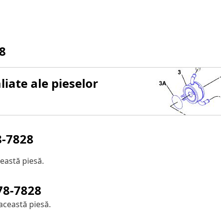
8
iate ale pieselor
8-7828
eastă piesă.
78-7828
această piesă.