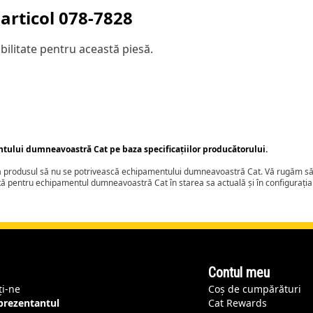
articol
078-7828
ilitate pentru această piesă.
ntului dumneavoastră Cat pe baza specificațiilor producătorului.
ca produsul să nu se potrivească echipamentului dumneavoastră Cat. Vă rugăm să 
tă pentru echipamentul dumneavoastră Cat în starea sa actuală și în configurați
Contul meu
ți-ne
Coș de cumpărături
eprezentantul
Cat Rewards