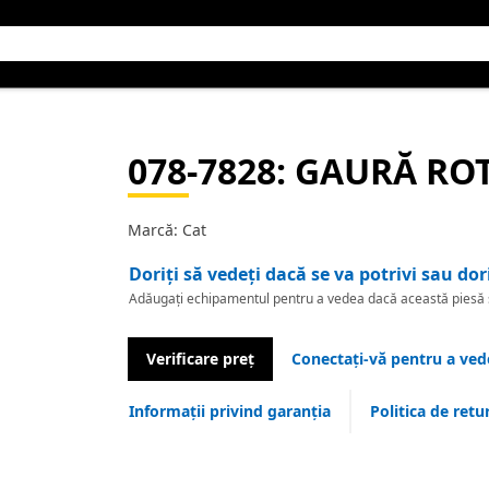
078-7828
: GAURĂ RO
Marcă: Cat
Doriți să vedeți dacă se va potrivi sau dor
Adăugați echipamentul pentru a vedea dacă această piesă se
Verificare preț
Conectați-vă pentru a vede
Informații privind garanția
Politica de retu