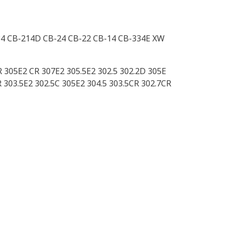
34 CB-214D CB-24 CB-22 CB-14 CB-334E XW
R 305E2 CR 307E2 305.5E2 302.5 302.2D 305E
 303.5E2 302.5C 305E2 304.5 303.5CR 302.7CR