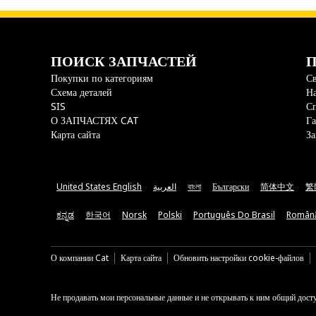
ПОИСК ЗАПЧАСТЕЙ
П
Покупки по категориям
Св
Схема деталей
На
SIS
С
О ЗАПЧАСТЯХ CAT
Га
Карта сайта
За
United States English
العربية
বাংলা
Български
简体中文
繁
ಕನ್ನಡ
한국어
Norsk
Polski
Português Do Brasil
Român
О компании Cat
Карта сайта
Обновить настройки cookie-файлов
Не продавать мои персональные данные и не открывать к ним общий дост