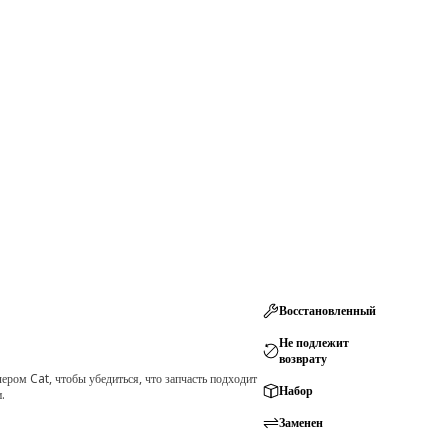
Восстановленный
Не подлежит
возврату
ром Cat, чтобы убедиться, что запчасть подходит
Набор
.
Заменен