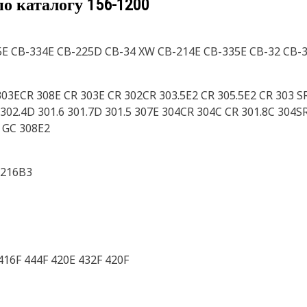
по каталогу
156-1200
25E CB-334E CB-225D CB-34 XW CB-214E CB-335E CB-32 CB-
 303ECR 308E CR 303E CR 302CR 303.5E2 CR 305.5E2 CR 303 S
302.4D 301.6 301.7D 301.5 307E 304CR 304C CR 301.8C 304SR
5 GC 308E2
 216B3
416F 444F 420E 432F 420F