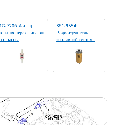
1G-7206: Фильтр
361-9554:
топливоперекачивающ
Водоотделитель
его насоса
топливной системы