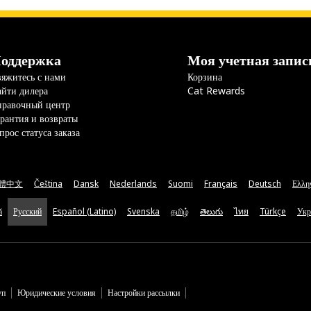
оддержка
Моя учетная запис
яжитесь с нами
Корзина
йти дилера
Cat Rewards
правочный центр
рантия и возвраты
прос статуса заказа
體中文
Čeština
Dansk
Nederlands
Suomi
Français
Deutsch
Ελλη
ă
Русский
Español (Latino)
Svenska
தமிழ்
తెలుగు
ไทย
Türkçe
Укр
уп
Юридические условия
Настройки рассылки