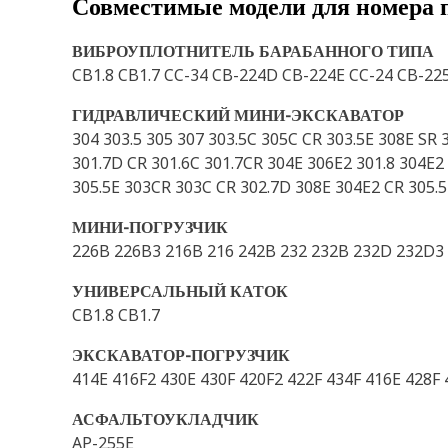
Совместимые модели для номера 
ВИБРОУПЛОТНИТЕЛЬ БАРАБАННОГО ТИПА
CB1.8 CB1.7 CC-34 CB-224D CB-224E CC-24 CB-2
ГИДРАВЛИЧЕСКИЙ МИНИ-ЭКСКАВАТОР
304 303.5 305 307 303.5C 305C CR 303.5E 308E SR
301.7D CR 301.6C 301.7CR 304E 306E2 301.8 304E2 
305.5E 303CR 303C CR 302.7D 308E 304E2 CR 305.
МИНИ-ПОГРУЗЧИК
226B 226B3 216B 216 242B 232 232B 232D 232D3
УНИВЕРСАЛЬНЫЙ КАТОК
CB1.8 CB1.7
ЭКСКАВАТОР-ПОГРУЗЧИК
414E 416F2 430E 430F 420F2 422F 434F 416E 428F 
АСФАЛЬТОУКЛАДЧИК
AP-255E