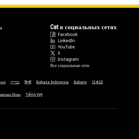
ь
Cat в социальных сетях
Facebook
LinkedIn
YouTube
X
Instagram
Все социальные сети
νικά
עברית
हिन्दी
Bahasa Indonesia
Italiano
日本語
аїнська Мова
Tiếng Việt