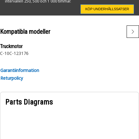
intervallen 250, 500 och 1 000 timmar.
KÖP UNDERHÅLLSSATSER
Kompatibla modeller
Truckmotor
C-10
C-12
3176
Garantiinformation
Returpolicy
Parts Diagrams