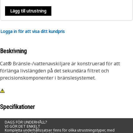
Lägg till utrustning
Logga in för att visa ditt kundpris
Beskrivning
Cat® Bränsle-/vattenavskiljare är konstruerad för att
förlänga livslängden på det sekundära filtret och
precisionskomponenter i bränslesystemet.
Specifikationer
DAGS FÖR UNDERHÅLL?
VI GÖR DET ENKELT
Kompletta underhållssatser finns för olika utrustningstyper, med