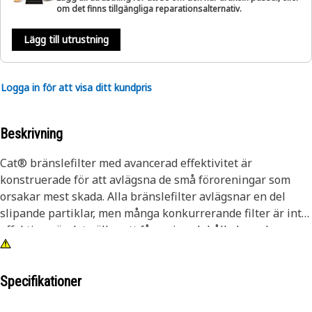
om det finns tillgängliga reparationsalternativ.
Lägg till utrustning
Logga in för att visa ditt kundpris
Beskrivning
Cat® bränslefilter med avancerad effektivitet är
konstruerade för att avlägsna de små föroreningar som
orsakar mest skada. Alla bränslefilter avlägsnar en del
slipande partiklar, men många konkurrerande filter är inte
effektiva när det gäller att fånga in och hålla kvar de
partiklar som är mest skadliga för känsliga
bränslesystemskomponenter. Caterpillars tester visar att
Cats® bränslefilter ger överlägset skydd. Se testresultaten
Specifikationer