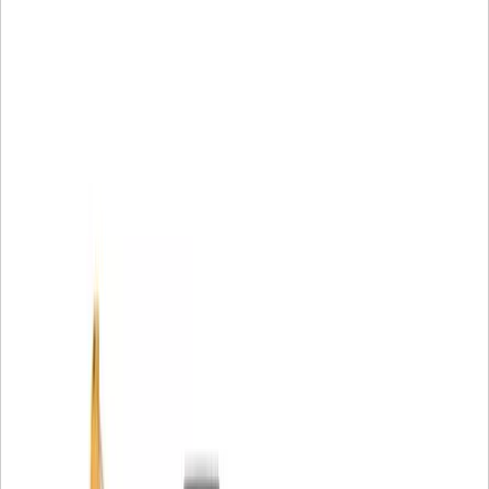
smutskapacitet.
Rör med nylonmitt förhindrar metallkontaminering
Gjutna ändkåpor förhindrar läckage