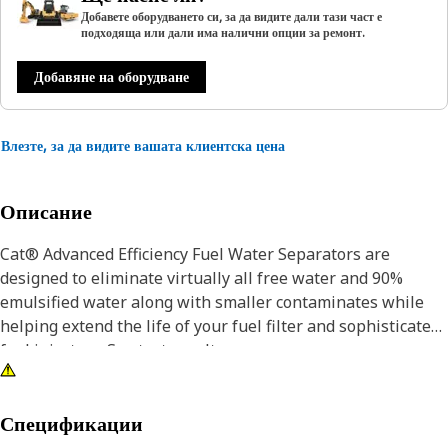
Добавете оборудването си, за да видите дали тази част е
подходяща или дали има налични опции за ремонт.
Добавяне на оборудване
Влезте, за да видите вашата клиентска цена
Описание
Cat® Advanced Efficiency Fuel Water Separators are
designed to eliminate virtually all free water and 90%
emulsified water along with smaller contaminates while
helping extend the life of your fuel filter and sophisticated
fuel injectors. See test results.
Injector erosion causes loss of power and increased fuel
burn, which is why it's critical to protect your injectors by
Спецификации
choosing longer-lasting Cat® Fuel Water Separators.