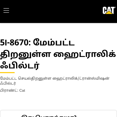
5I-8670
: மேம்பட்ட
திறனுள்ள ஹைட்ராலிக்
ஃபில்டர்
மேம்பட்ட செயல்திறனுள்ள ஹைட்ராலிக்/ட்ரான்ஸ்மிஷன்
ஃபில்டர்
பிராண்ட்: Cat