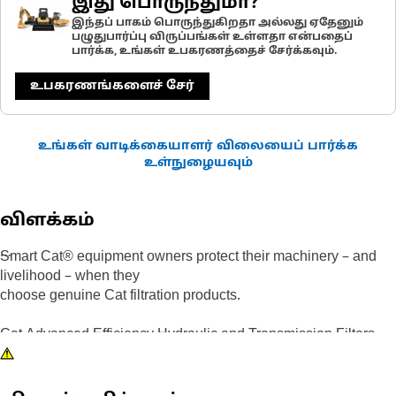
இது பொருந்துமா?
இந்தப் பாகம் பொருந்துகிறதா அல்லது ஏதேனும்
பழுதுபார்ப்பு விருப்பங்கள் உள்ளதா என்பதைப்
பார்க்க, உங்கள் உபகரணத்தைச் சேர்க்கவும்.
உபகரணங்களைச் சேர்
உங்கள் வாடிக்கையாளர் விலையைப் பார்க்க
உள்நுழையவும்
விளக்கம்
Smart Cat® equipment owners protect their machinery – and
livelihood – when they
choose genuine Cat filtration products.
Cat Advanced Efficiency Hydraulic and Transmission Filters
provide increased contamination control without giving up
superior dirt-holding. Using improved filter media, our filters
offer higher efficiency, improved capacity and lower pressure