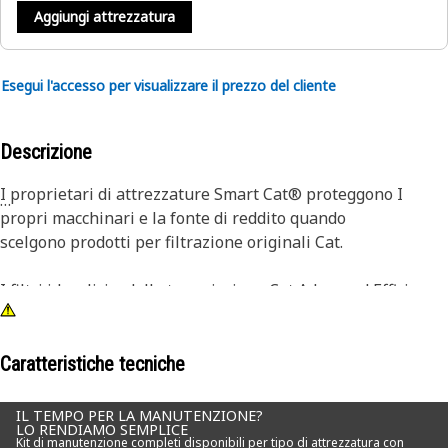
Aggiungi attrezzatura
Esegui l'accesso per visualizzare il prezzo del cliente
Descrizione
I proprietari di attrezzature Smart Cat® proteggono I
propri macchinari e la fonte di reddito quando
scelgono prodotti per filtrazione originali Cat.
I filtri idraulici e della trasmissione Cat Advanced Efficiency
garantiscono un maggiore controllo della contaminazione
senza rinunciare a una capacità di trattenere lo sporco
superiore. Utilizzando materiali filtranti migliorati, i nostri
Caratteristiche tecniche
filtri offrono maggiore efficienza, capacit migliorata e
caratteristiche di caduta di pressione inferiori.
IL TEMPO PER LA MANUTENZIONE?
LO RENDIAMO SEMPLICE
Kit di manutenzione completi disponibili per tipo di attrezzatura con