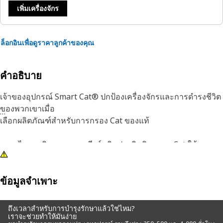
เพิ่มเครื่องจักร
ล็อกอินเพื่อดูราคาลูกค้าของคุณ
คำอธิบาย
เจ้าของอุปกรณ์ Smart Cat® ปกป้องเครื่องจักรและการดำรงชีวิต
ของพวกเขาเมื่อ
เลือกผลิตภัณฑ์สำหรับการกรอง Cat ของแท้
กรองไฮดรอลิกและระบบเกียร์ชนิดประสิทธิภาพสูง Cat ให้การ
ควบคุมการปนเปื้อนเพิ่มขึ้นโดยไม่ทำให้คราบสกปรกเกาะติด การ
ใช้ไส้กรองที่ได้รับการปรับปรุง ทำให้กรองของเรามีประสิทธิภาพ
สูงขึ้น ความจุเพิ่มขึ้นและลักษณะการตกลงของแรงดันลดลง
ข้อมูลจำเพาะ
รักษาระยะการจีบไว้อย่างแน่นหนาด้วยเม็ดอะคริลิกเพื่อป้องกัน
ถึงเวลาสำหรับการบำรุงรักษาแล้วใช่ไหม?
การยุบรวมกันและให้พื้นผิวการกรองสูงสุดตลอดอายุการใช้งาน
เราจะช่วยทำให้มันง่าย