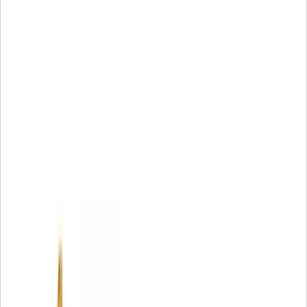
Atributos:
Los filtros hidráulicos y de transmisión de eficiencia
avanzada Cat ofrecen un mayor nivel de protección y los
siguientes beneficios:
• El medio de filtro único proporciona una inigualable
protección.
• Mayor capacidad de retención de la suciedad.
• Mayor resistencia al colapso.