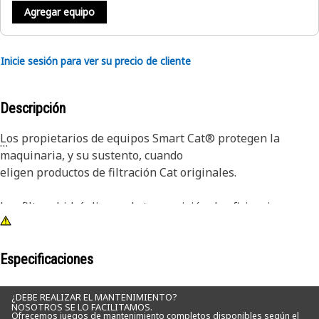
Agregar equipo
Inicie sesión para ver su precio de cliente
Descripción
Los propietarios de equipos Smart Cat® protegen la
maquinaria, y su sustento, cuando
eligen productos de filtración Cat originales.
Los filtros hidráulicos y de transmisión de eficiencia
avanzada Cat permiten un mayor control de la
contaminación sin sacrificar la capacidad superior de
retención de suciedad. Mediante el uso de medios de filtro
Especificaciones
mejorados, nuestros filtros ofrecen una mayor eficacia,
mejor capacidad y características de menor caída de
¿DEBE REALIZAR EL MANTENIMIENTO?
NOSOTROS SE LO FACILITAMOS.
presión.
Ofrecemos juegos de mantenimiento completos disponibles según el