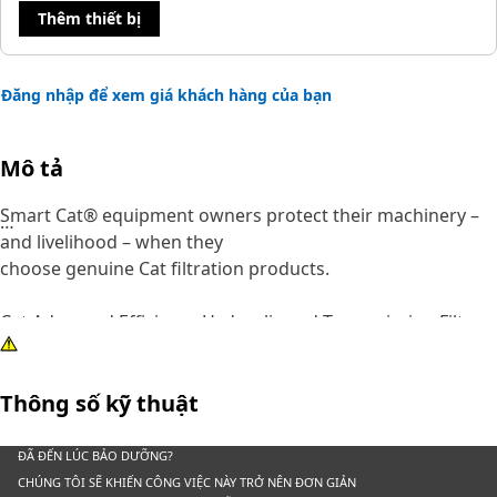
Thêm thiết bị
Đăng nhập để xem giá khách hàng của bạn
Mô tả
Smart Cat® equipment owners protect their machinery –
and livelihood – when they
choose genuine Cat filtration products.
Cat Advanced Efficiency Hydraulic and Transmission Filters
provide increased contamination control without giving up
superior dirt-holding. Using improved filter media, our
Thông số kỹ thuật
filters offer higher efficiency, improved capacity and lower
pressure drop characteristics.
ĐÃ ĐẾN LÚC BẢO DƯỠNG?
Pleat spacing is rigidly maintained by acrylic beading that
CHÚNG TÔI SẼ KHIẾN CÔNG VIỆC NÀY TRỞ NÊN ĐƠN GIẢN