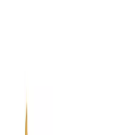
• Unique filter media provides unsurpassed protection
• Increased debris holding capability
• Increased resistance to collapse