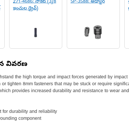
271-4686: సాకెట్ (3/8
5P-3588: అడాప్టర్
్
ఇంచుల డ్రైవ్)
ిన వివరణ
thstand the high torque and impact forces generated by impact
 or tighten 8mm fasteners that may be stuck or require signifi
 which provides increased durability and resistance to wear an
for durability and reliability
urrounding component