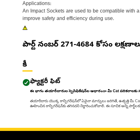
Applications:
An Impact Sockets are used to be compatible with a 
improve safety and efficiency during use.
పార్ట్ నంబర్
271-4684
కోసం లక్షణాల
కీ
ఫ్యాక్టరీ ఫిట్
ఈ భాగం తయారీదారుల స్పెసిఫికేషన్‌ల ఆధారంగా మీ Cat పరికరాలకు
తయారీదారు యొక్క కాన్ఫిగరేషన్‌లో ఏవైనా మార్పులు జరిగితే, ఉత్పత్తి మీ C
ఊహించిన కాన్ఫిగరేషన్‌కు తగినదని నిర్ధారించుకోవాలి. ఈ సూచిక అన్ని పార్ట