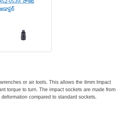
452-0539: సాకెట్
అడాప్టర్
 wrenches or air tools. This allows the 8mm Impact
cant torque to turn. The impact sockets are made from
d deformation compared to standard sockets.