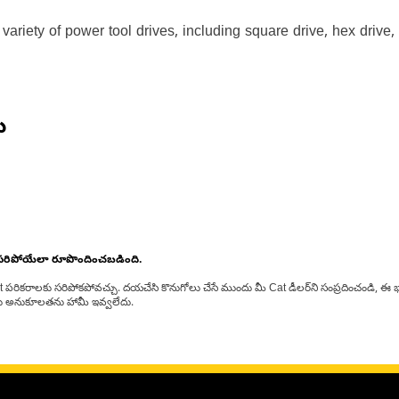
variety of power tool drives, including square drive, hex driv
ు
 సరిపోయేలా రూపొందించబడింది.
at పరికరాలకు సరిపోకపోవచ్చు. దయచేసి కొనుగోలు చేసే ముందు మీ Cat డీలర్‌ని సంప్రదించండి, ఈ భ
్‌లకు అనుకూలతను హామీ ఇవ్వలేదు.