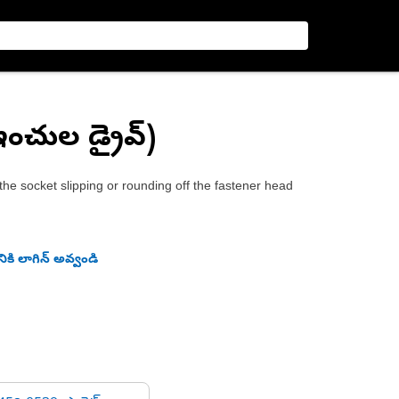
ఇంచుల డ్రైవ్)
the socket slipping or rounding off the fastener head
ికి లాగిన్ అవ్వండి