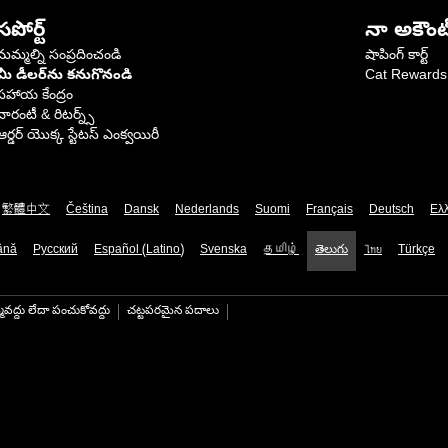
సపోర్ట్
నా అకౌంట
మమ్మల్ని సంప్రదించండి
షాపింగ్ కార్ట్
మీ డీలర్‌ను కనుగొనండి
Cat Rewards
సహాయ కేంద్రం
వారంటీ & రిటర్న్స్
ఆర్డర్ యొక్క స్టేటస్ ఎంక్వయిరీ
繁體中文
Čeština
Dansk
Nederlands
Suomi
Français
Deutsch
Ελ
ână
Русский
Español (Latino)
Svenska
தமிழ்
తెలుగు
ไทย
Türkçe
మవద్దు లేదా పంచుకోవద్దు
చట్టపరమైన పదాలు