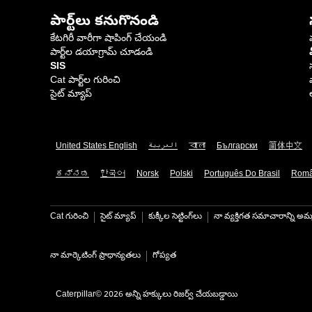
పార్ట్‌లు కనుగొనండి
కేటగిరీ వారీగా షాపింగ్ చేయండి
పార్ట్‌ల డయాగ్రామ్ చూడండి
SIS
Cat పార్ట్‌ల గురించి
సైట్ మ్యాప్
United States English
العربية
বাংলা
Български
简体中文
ಕನ್ನಡ
한국어
Norsk
Polski
Português Do Brasil
Rom
Cat గురించి
సైట్ మ్యాప్
కుక్కీల సెట్టింగ్‌లు
నా వ్యక్తిగత సమాచారాన్ని అమ్
నా మార్కెటింగ్ ప్రాధాన్యతలు
గోప్యత
Caterpillar© 2026 అన్ని హక్కులు రిజర్వ్ చేయబడ్డాయి