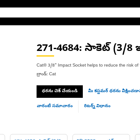
271-4684
: సాకెట్ (3/8 
Cat® 3/8" Impact Socket helps to reduce the risk of 
బ్రాండ్: Cat
ధరను చెక్ చేయండి
మీ కస్టమర్ ధరను వీక్షించడాన
వారంటీ సమాచారం
రిటర్న్ విధానం