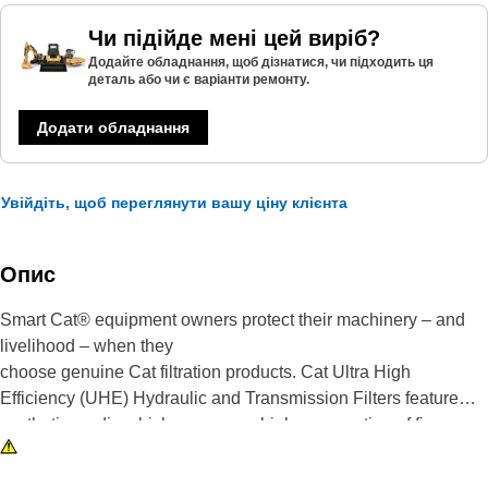
Чи підійде мені цей виріб?
Додайте обладнання, щоб дізнатися, чи підходить ця
деталь або чи є варіанти ремонту.
Додати обладнання
Увійдіть, щоб переглянути вашу ціну клієнта
Опис
Smart Cat® equipment owners protect their machinery – and
livelihood – when they
choose genuine Cat filtration products. Cat Ultra High
Efficiency (UHE) Hydraulic and Transmission Filters feature
synthetic media which removes a higher proportion of fine
particles for optimum contamination control in the most severe
applications.