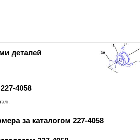
еми деталей
м
227-4058
алі.
омера за каталогом
227-4058