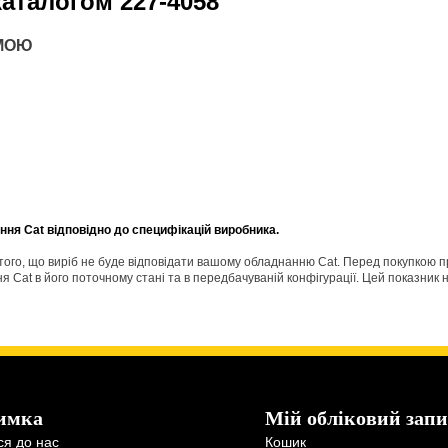
 каталогом
227-4058
АМОЮ
ня Cat відповідно до специфікацій виробника.
о того, що виріб не буде відповідати вашому обладнанню Cat. Перед покупкою 
Cat в його поточному стані та в передбачуваній конфігурації. Цей показник н
имка
Мій обліковий запи
ся до нас
Кошик