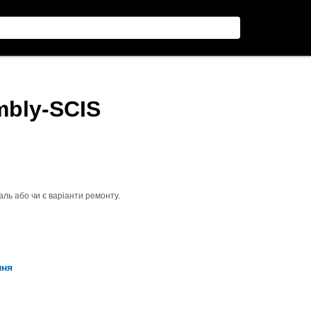
mbly-SCIS
ль або чи є варіанти ремонту.
ння