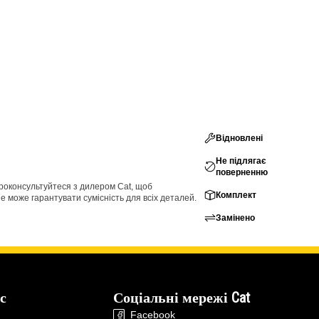
Відновлені
Не підлягає
поверненню
проконсультуйтеся з дилером Cat, щоб
Комплект
е може гарантувати сумісність для всіх деталей.
Замінено
с
Соціальні мережі Cat
Facebook