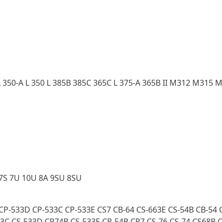
 350-A L 350 L 385B 385C 365C L 375-A 365B II M312 M315 
 7S 7U 10U 8A 9SU 8SU
CP-533D CP-533C CP-533E CS7 CB-64 CS-663E CS-54B CB-54
33C CS-533D CP74B CS-533E CP-54B CP7 CS-76 CS-74 CS68B 