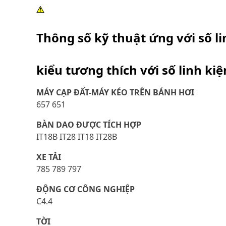
Thông số kỹ thuật ứng với số l
kiểu tương thích với số linh ki
MÁY CẠP ĐẤT-MÁY KÉO TRÊN BÁNH HƠI
657 651
BÀN DAO ĐƯỢC TÍCH HỢP
IT18B IT28 IT18 IT28B
XE TẢI
785 789 797
ĐỘNG CƠ CÔNG NGHIỆP
C4.4
TỜI