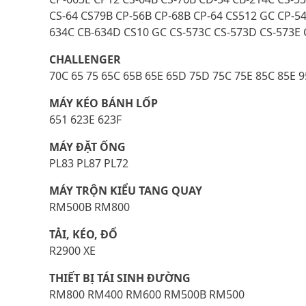
CS-64 CS79B CP-56B CP-68B CP-64 CS512 GC CP-5
634C CB-634D CS10 GC CS-573C CS-573D CS-573E 
CHALLENGER
70C 65 75 65C 65B 65E 65D 75D 75C 75E 85C 85E 9
MÁY KÉO BÁNH LỐP
651 623E 623F
MÁY ĐẶT ỐNG
PL83 PL87 PL72
MÁY TRỘN KIỂU TANG QUAY
RM500B RM800
TẢI, KÉO, ĐỔ
R2900 XE
THIẾT BỊ TÁI SINH ĐƯỜNG
RM800 RM400 RM600 RM500B RM500