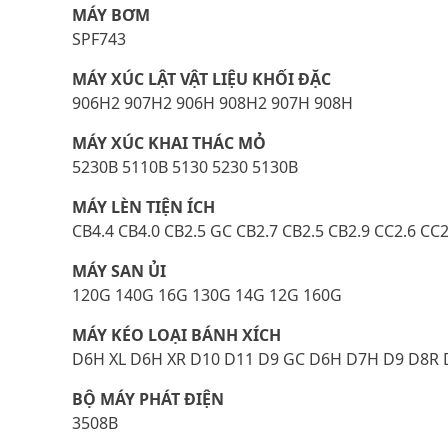
MÁY BƠM
SPF743
MÁY XÚC LẬT VẬT LIỆU KHỐI ĐẶC
906H2 907H2 906H 908H2 907H 908H
MÁY XÚC KHAI THÁC MỎ
5230B 5110B 5130 5230 5130B
MÁY LÈN TIỆN ÍCH
CB4.4 CB4.0 CB2.5 GC CB2.7 CB2.5 CB2.9 CC2.6 CC
MÁY SAN ỦI
120G 140G 16G 130G 14G 12G 160G
MÁY KÉO LOẠI BÁNH XÍCH
D6H XL D6H XR D10 D11 D9 GC D6H D7H D9 D8R
BỘ MÁY PHÁT ĐIỆN
3508B