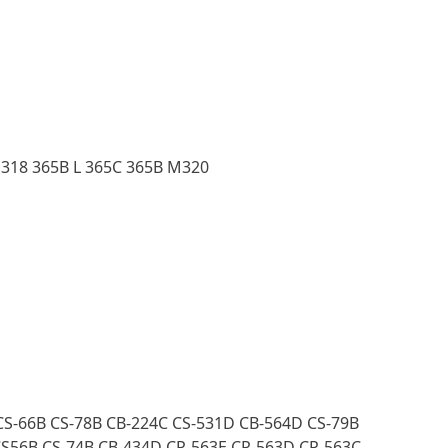
M318 365B L 365C 365B M320
 CS-66B CS-78B CB-224C CS-531D CB-564D CS-79B
CS56B CS-74B CB-434D CP-563E CP-563D CP-563C