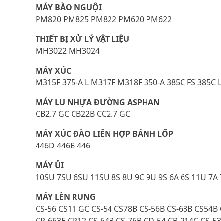
MÁY BÀO NGUỘI
PM820 PM825 PM822 PM620 PM622
THIẾT BỊ XỬ LÝ VẬT LIỆU
MH3022 MH3024
MÁY XÚC
M315F 375-A L M317F M318F 350-A 385C FS 385C L
MÁY LU NHỰA ĐƯỜNG ASPHAN
CB2.7 GC CB22B CC2.7 GC
MÁY XÚC ĐÀO LIÊN HỢP BÁNH LỐP
446D 446B 446
MÁY ỦI
10SU 7SU 6SU 11SU 8S 8U 9C 9U 9S 6A 6S 11U 7A
MÁY LÈN RUNG
CS-56 CS11 GC CS-54 CS78B CS-56B CS-68B CS54B 
CP-663E CP12 CS-64B CS-76B CD-54 CB-214C CS-5