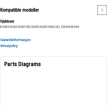
Kompatible modeller
Hjuldoser
844
834G
834H
854
824H
854G
854K
824G II
844H
844K
Garantiinformasjon
Returpolicy
Parts Diagrams