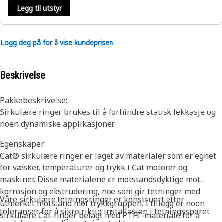
Legg til utstyr
Logg deg på for å vise kundeprisen
Beskrivelse
Pakkebeskrivelse:
Sirkulære ringer brukes til å forhindre statisk lekkasje og
noen dynamiske applikasjoner.
Egenskaper:
Cat® sirkulære ringer er laget av materialer som er egnet
for væsker, temperaturer og trykk i Cat motorer og
maskiner. Disse materialene er motstandsdyktige mot
korrosjon og ekstrudering, noe som gir tetninger med
Våre sirkulære tetningsringer er konstruert etter
utmerket motstand mot trykkgruppen. I tillegg er noen
toleranser for å sikre riktig installasjon i tetningssporet
sirkulære Cat-ringer belagt med PTFE-materiale for å