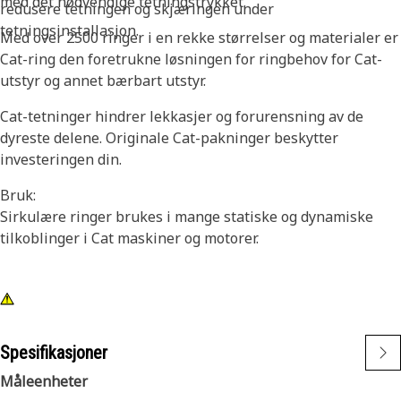
med det nødvendige tetningstrykket.
redusere tetningen og skjæringen under
tetningsinstallasjon.
Med over 2500 ringer i en rekke størrelser og materialer er
Cat-ring den foretrukne løsningen for ringbehov for Cat-
utstyr og annet bærbart utstyr.
Cat-tetninger hindrer lekkasjer og forurensning av de
dyreste delene. Originale Cat-pakninger beskytter
investeringen din.
Bruk:
Sirkulære ringer brukes i mange statiske og dynamiske
tilkoblinger i Cat maskiner og motorer.
Spesifikasjoner
Måleenheter