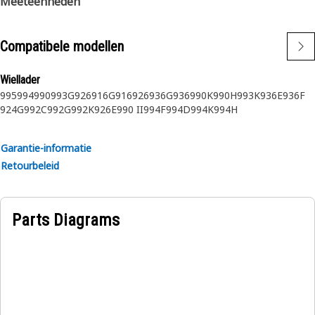
Meeteenheden
Compatibele modellen
Wiellader
995
994
990
993
G926
916
G916
926
936
G936
990K
990H
993K
936E
936F
924G
992C
992G
992K
926E
990 II
994F
994D
994K
994H
Garantie-informatie
Retourbeleid
Parts Diagrams