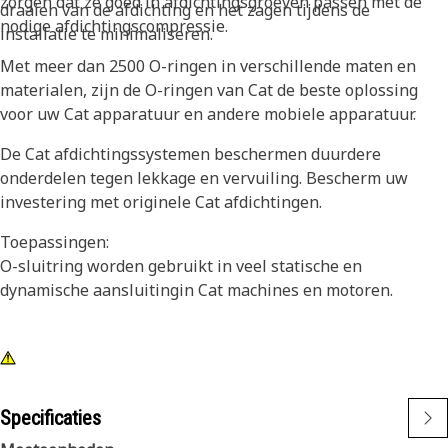
zorgen dat ze goed in afdichtingsgroeven passen met de
draaien van de afdichting en het zagen tijdens de
nodige afdichtingscompressie.
installatie te minimaliseren.
Met meer dan 2500 O-ringen in verschillende maten en
materialen, zijn de O-ringen van Cat de beste oplossing
voor uw Cat apparatuur en andere mobiele apparatuur.
De Cat afdichtingssystemen beschermen duurdere
onderdelen tegen lekkage en vervuiling. Bescherm uw
investering met originele Cat afdichtingen.
Toepassingen:
O-sluitring worden gebruikt in veel statische en
dynamische aansluitingin Cat machines en motoren.
Specificaties