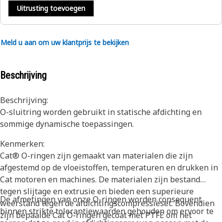
Uitrusting toevoegen
Meld u aan om uw klantprijs te bekijken
Beschrijving
Beschrijving:
O-sluitring worden gebruikt in statische afdichting en
sommige dynamische toepassingen.
Kenmerken:
Cat® O-ringen zijn gemaakt van materialen die zijn
afgestemd op de vloeistoffen, temperaturen en drukken in
Cat motoren en machines. De materialen zijn bestand
tegen slijtage en extrusie en bieden een superieure
De afmetingen van onze O-ringen worden consequent
weerstand tegen de afdichtingscompressieset. Bovendien
binnen strikte tolerantiewaarden gehouden om ervoor te
zijn bepaalde Cat O-ringen gecoat met PTFE om het