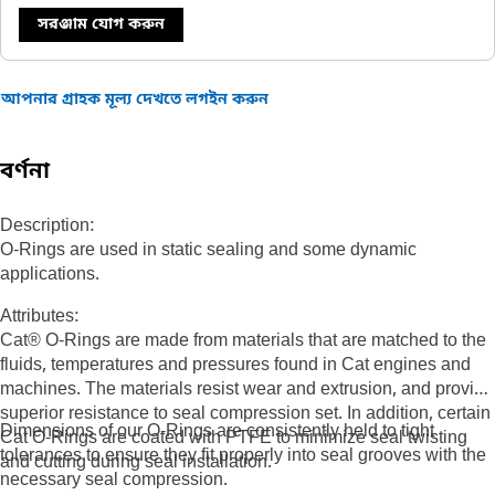
সরঞ্জাম যোগ করুন
আপনার গ্রাহক মূল্য দেখতে লগইন করুন
বর্ণনা
Description:
O-Rings are used in static sealing and some dynamic
applications.
Attributes:
Cat® O-Rings are made from materials that are matched to the
fluids, temperatures and pressures found in Cat engines and
machines. The materials resist wear and extrusion, and provide
superior resistance to seal compression set. In addition, certain
Dimensions of our O-Rings are consistently held to tight
Cat O-Rings are coated with PTFE to minimize seal twisting
tolerances to ensure they fit properly into seal grooves with the
and cutting during seal installation.
necessary seal compression.