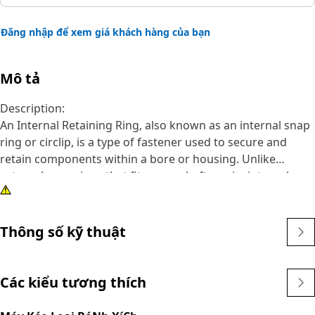
Đăng nhập để xem giá khách hàng của bạn
Mô tả
Description:
An Internal Retaining Ring, also known as an internal snap
ring or circlip, is a type of fastener used to secure and
retain components within a bore or housing. Unlike
external snap rings that fit over a shaft or pin, internal
snap rings are installed inside a bore or groove to hold
components in place. The main purpose of an internal
snap ring is to prevent axial movement or displacement of
Thông số kỹ thuật
components within a bore or housing. It acts as a retaining
device, holding components such as bearings, shafts, or
seals securely in place.
Các kiểu tương thích
Attributes: