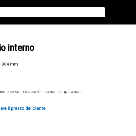
io interno
di 804 mm
neo o se sono disponibili opzioni di riparazione.
are il prezzo del cliente