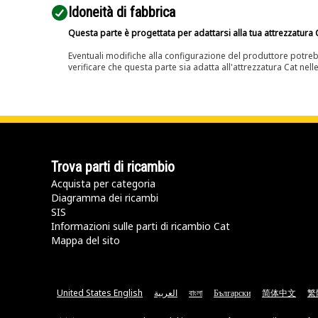
Idoneità di fabbrica
Questa parte è progettata per adattarsi alla tua attrezzatura C
Eventuali modifiche alla configurazione del produttore potreb
verificare che questa parte sia adatta all'attrezzatura Cat nell
Trova parti di ricambio
Acquista per categoria
Diagramma dei ricambi
SIS
Informazioni sulle parti di ricambio Cat
Mappa del sito
United States English
العربية
বাংলা
Български
简体中文
繁