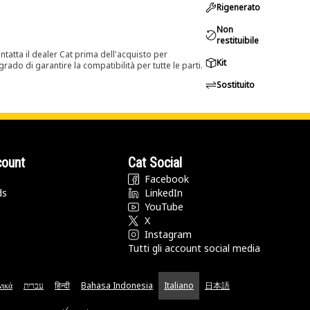
Rigenerato
Non
restituibile
tatta il dealer Cat prima dell'acquisto per
Kit
rado di garantire la compatibilità per tutte le parti.
Sostituito
count
Cat Social
Facebook
ds
LinkedIn
YouTube
X
Instagram
Tutti gli account social media
νικά
עברית
हिन्दी
Bahasa Indonesia
Italiano
日本語