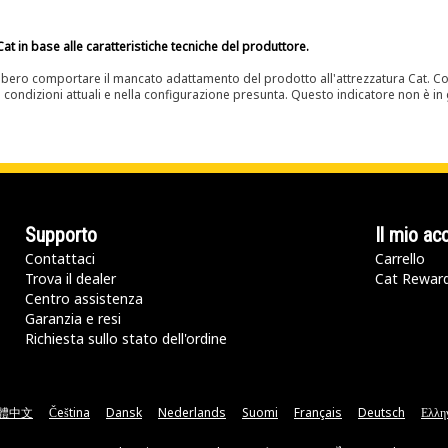
at in base alle caratteristiche tecniche del produttore.
bero comportare il mancato adattamento del prodotto all'attrezzatura Cat. Con
e condizioni attuali e nella configurazione presunta. Questo indicatore non è in g
Supporto
Il mio ac
Contattaci
Carrello
Trova il dealer
Cat Rewar
Centro assistenza
Garanzia e resi
Richiesta sullo stato dell'ordine
體中文
Čeština
Dansk
Nederlands
Suomi
Français
Deutsch
Ελλη