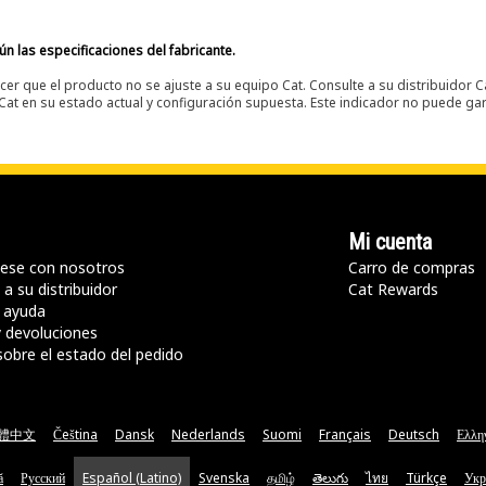
n las especificaciones del fabricante.
er que el producto no se ajuste a su equipo Cat. Consulte a su distribuidor C
t en su estado actual y configuración supuesta. Este indicador no puede gara
Mi cuenta
ese con nosotros
Carro de compras
a su distribuidor
Cat Rewards
 ayuda
y devoluciones
sobre el estado del pedido
體中文
Čeština
Dansk
Nederlands
Suomi
Français
Deutsch
Ελλη
ă
Русский
Español (Latino)
Svenska
தமிழ்
తెలుగు
ไทย
Türkçe
Укр