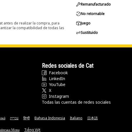
Remanufacturado
No retornable
at antes de realizar la compra, para
Juego
ntizar la compatibilidad de todas las
Sustituido
Redes sociales de Cat
Facebook
LinkedIn
YouTube
X
Instagram
Todas las cuentas de redes sociales
νικά
עברית
हिन्दी
Bahasa Indonesia
Italiano
日本語
аїнська Мова
Tiếng Việt