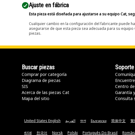
Ajuste en fábrica
Esta pieza está diseñada para ajustarse a su equipo Cat, segú
Cualquier cambio en la configuración del fabricante puede hac
asegurarse de que esta pieza sea adecuada para su equipo Ca
piezas.
Buscar piezas
Soporte
Comprar por categoría
Comuníqu
Diagrama de piezas
Encuentre 
SIS
Centro de
Acerca de las piezas Cat
Garantía 
Mapa del sitio
Consulta 
United States English
العربية
বাংলা
Български
简体中文
繁
ಕನ್ನಡ
한국어
Norsk
Polski
Português Do Brasil
Român