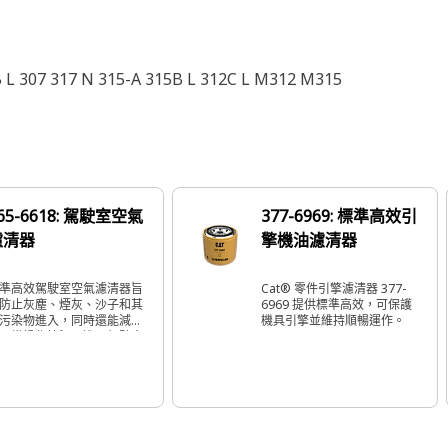
 L 307 317 N 315-A 315B L 312C L M312 M315
65-6618: 駕駛室空氣
377-6969: 標準高效引
濾清器
擎機油濾清器
準高效駕駛室空氣濾清器旨
Cat® 零件引擎濾清器 377-
防止灰塵、煙灰、沙子和其
6969 提供標準高效，可保護
污染物進入，同時還能減少
機具引擎並維持順暢運作。
正常操作情況下進入駕駛室
外部氣味。