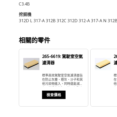
C3.4B
挖掘機
312D L 317-A 312B 312C 312D 312-A 317-A N 312B
相關的零件
265-6619: 駕駛室空氣
2
濾清器
標準高效駕駛室空氣濾清器旨
標
在防止灰塵、煙灰、沙子和其
在
他污染物進入，同時還能減少
他
在正常操作情況下進入駕駛室
在
的外部氣味。
的
檢查價格