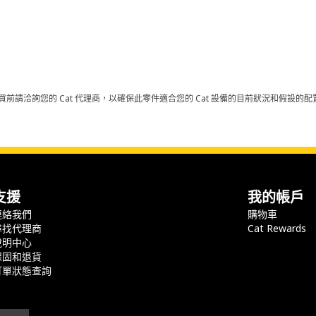
買前請洽詢您的 Cat 代理商，以確保此零件適合您的 Cat 設備的目前狀況和假設
支援
我的帳戶
連絡我們
購物車
尋找代理商
Cat Rewards
說明中心
保固和退貨
訂單狀態查詢