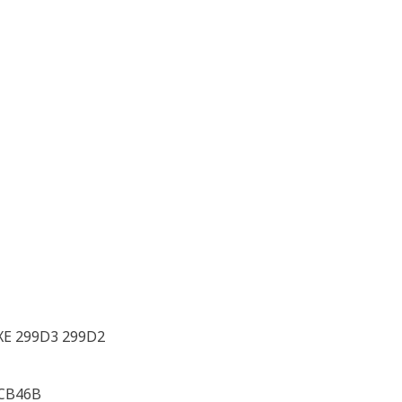
XE 299D3 299D2
 CB46B