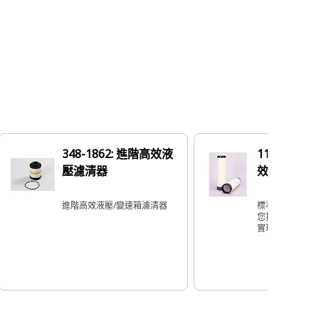
348-1862: 進階高效液
110-6331
壓濾清器
效引擎空氣
進階高效液壓/變速箱濾清器
標準高效引擎空
您提供更大容量
實現一般負載任
價值。