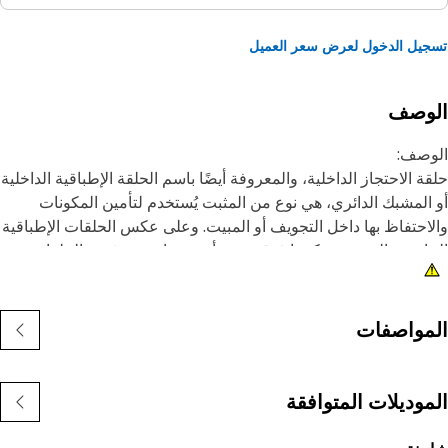
يل الدخول لعرض سعر العميل
لوصف
وصف:
ة الاحتجاز الداخلية، والمعروفة أيضًا باسم الحلقة الإطباقية الداخلية
المشبك الدائري، هي نوع من المثبت يُستخدم لتأمين المكونات
احتفاظ بها داخل التجويف أو المبيت. وعلى عكس الحلقات الإطباقية
ارجية التي يتم تركيبها فوق عمود أو مسمار، يتم تثبيت الحلقات
طباقية الداخلية داخل تجويف أو حز لتثبيت المكونات في مكانها.
غرض الرئيسي من الحلقة الإطباقية الداخلية هو منع الحركة
حورية أو إزاحة المكونات داخل التجويف أو المبيت. وهي تعمل
مواصفات
هيزة احتجاز، حيث تثبت المكونات مثل المحامل أو الأعمدة أو موانع
سرب بإحكام في مكانها.
موديلات المتوافقة
مات:
صنوعة بمواصفات دقيقة، كما يتم تصميمها لضمان المتانة،