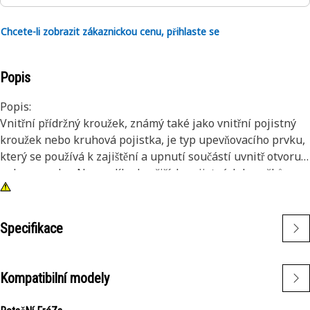
Chcete-li zobrazit zákaznickou cenu, přihlaste se
Popis
Popis:
Vnitřní přídržný kroužek, známý také jako vnitřní pojistný
kroužek nebo kruhová pojistka, je typ upevňovacího prvku,
který se používá k zajištění a upnutí součástí uvnitř otvoru
nebo pouzdra. Na rozdíl od vnějších pojistných kroužků,
které se nasazují na hřídel nebo čep, jsou vnitřní pojistné
kroužky instalovány uvnitř otvoru nebo drážky, aby držely
komponenty na místě. Hlavním účelem vnitřního pojistného
Specifikace
kroužku je zabránit axiálnímu pohybu nebo posunutí
součástí v díře nebo skříni. Funguje jako přidržovací
zařízení, které pevně drží součásti, jako jsou ložiska, hřídele
Kompatibilní modely
nebo těsnění, na místě.