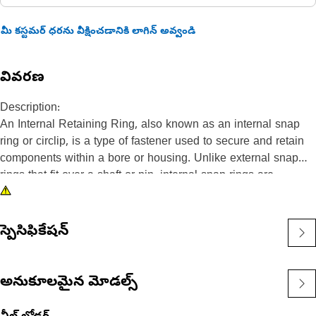
మీ కస్టమర్ ధరను వీక్షించడానికి లాగిన్ అవ్వండి
వివరణ
Description:
An Internal Retaining Ring, also known as an internal snap
ring or circlip, is a type of fastener used to secure and retain
components within a bore or housing. Unlike external snap
rings that fit over a shaft or pin, internal snap rings are
installed inside a bore or groove to hold components in place.
The main purpose of an internal snap ring is to prevent axial
movement or displacement of components within a bore or
స్పెసిఫికేషన్
housing. It acts as a retaining device, holding components
such as bearings, shafts, or seals securely in place.
అనుకూలమైన మోడల్స్
Attributes:
• Manufactured to a precise specification and are built for