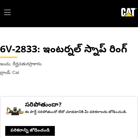
6V-2833
: ఇంటర్నల్ స్నాప్ రింగ్
ఇంచు, దీర్ఘచతురస్రాకారం
బ్రాండ్: Cat
సరిపోతుందా?
ఈ పార్ట్ సరిపోతుందో లేదో చూడటానికి మీ పరికరాలను జోడించండి.
పరికరాన్ని జోడించండి