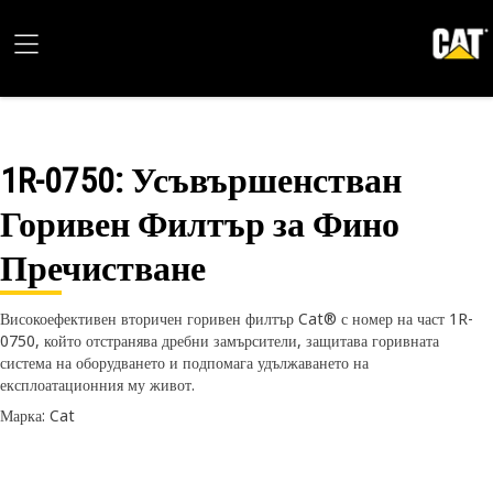
1R-0750
: Усъвършенстван
Горивен Филтър за Фино
Пречистване
Високоефективен вторичен горивен филтър Cat® с номер на част 1R-
0750, който отстранява дребни замърсители, защитава горивната
система на оборудването и подпомага удължаването на
експлоатационния му живот.
Марка: Cat