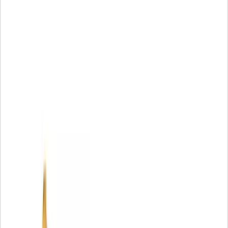
Атрибути:
Уникалният филтърен материал осигурява ненадмината защита
Акрилни мъниста предотвратяват струпване
Спиралното скитане осигурява по-голяма стабилност на
сгъвката и максимална способност за задържане на мръсотия
Найлоновата централна тръба предотвратява замърсяването на
металите
Формованите крайни капачки предотвратяват течове