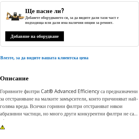
Ще пасне ли?
Добавете оборудването си, за да видите дали тази част е
подходяща или дали има налични опции за ремонт.
Добавяне на оборудване
Влезте, за да видите вашата клиентска цена
Описание
Горивните филтри Cat® Advanced Efficiency са предназначени
за отстраняване на малките замърсители, които причиняват най-
голяма вреда. Всички горивни филтри отстраняват някои
абразивни частици, но много други конкурентни филтри не са
ефективни при улавянето и задържането на частиците, които са
най-вредни за чувствителните компоненти на горивната
система. Изпитанията на Caterpillar доказват, че филтрите за