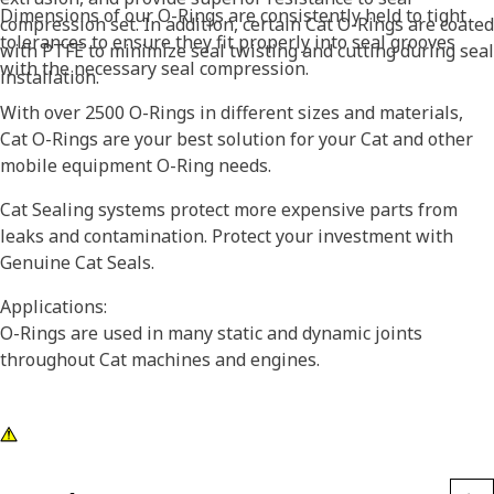
Dimensions of our O-Rings are consistently held to tight
compression set. In addition, certain Cat O-Rings are coated
tolerances to ensure they fit properly into seal grooves
with PTFE to minimize seal twisting and cutting during seal
with the necessary seal compression.
installation.
With over 2500 O-Rings in different sizes and materials,
Cat O-Rings are your best solution for your Cat and other
mobile equipment O-Ring needs.
Cat Sealing systems protect more expensive parts from
leaks and contamination. Protect your investment with
Genuine Cat Seals.
Applications:
O-Rings are used in many static and dynamic joints
throughout Cat machines and engines.