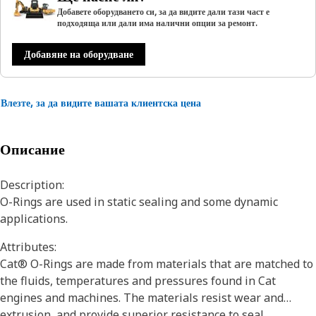
Добавете оборудването си, за да видите дали тази част е
подходяща или дали има налични опции за ремонт.
Добавяне на оборудване
Влезте, за да видите вашата клиентска цена
Описание
Description:
O-Rings are used in static sealing and some dynamic
applications.
Attributes:
Cat® O-Rings are made from materials that are matched to
the fluids, temperatures and pressures found in Cat
engines and machines. The materials resist wear and
extrusion, and provide superior resistance to seal