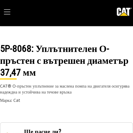
5P-8068
: Уплътнителен О-
пръстен с вътрешен диаметър
37,47 мм
CAT® O-пръстен уплътнение за маслена помпа на двигателя осигурява
надеждна и устойчива на течове връзка
Марка: Cat
Ще пасне ли?