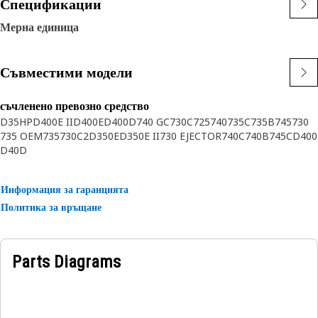
Спецификации
Мерна единица
Съвместими модели
съчленено превозно средство
D35HP
D400E II
D400E
D400D
740 GC
730C
725
740
735C
735B
745
730
735 OEM
735
730C2
D350E
D350E II
730 EJECTOR
740C
740B
745C
D400
D40D
Информация за гаранцията
Политика за връщане
Parts Diagrams