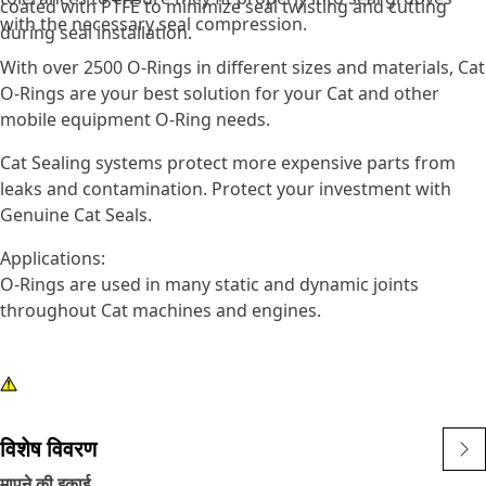
coated with PTFE to minimize seal twisting and cutting
with the necessary seal compression.
during seal installation.
With over 2500 O-Rings in different sizes and materials, Cat
O-Rings are your best solution for your Cat and other
mobile equipment O-Ring needs.
Cat Sealing systems protect more expensive parts from
leaks and contamination. Protect your investment with
Genuine Cat Seals.
Applications:
O-Rings are used in many static and dynamic joints
throughout Cat machines and engines.
विशेष विवरण
मापने की इकाई