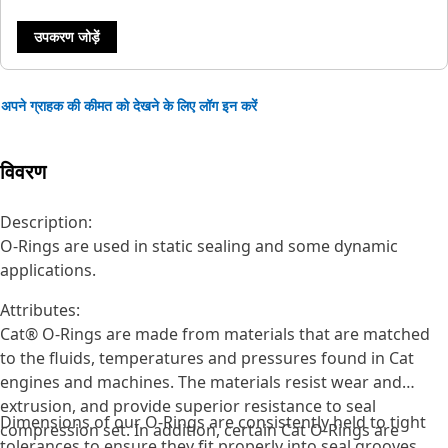
उपकरण जोड़ें
अपने ग्राहक की कीमत को देखने के लिए लॉग इन करें
विवरण
Description:
O-Rings are used in static sealing and some dynamic
applications.
Attributes:
Cat® O-Rings are made from materials that are matched
to the fluids, temperatures and pressures found in Cat
engines and machines. The materials resist wear and
extrusion, and provide superior resistance to seal
Dimensions of our O-Rings are consistently held to tight
compression set. In addition, certain Cat O-Rings are
tolerances to ensure they fit properly into seal grooves