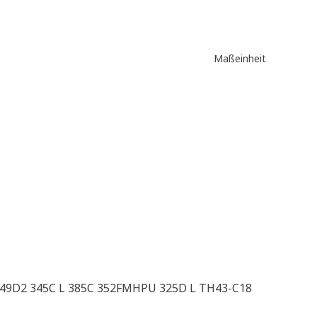
Maßeinheit
 349D2 345C L 385C 352FMHPU 325D L TH43-C18