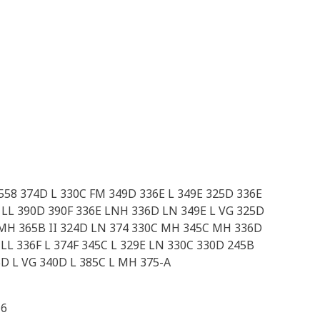
 558 374D L 330C FM 349D 336E L 349E 325D 336E
 LL 390D 390F 336E LNH 336D LN 349E L VG 325D
 MH 365B II 324D LN 374 330C MH 345C MH 336D
LL 336F L 374F 345C L 329E LN 330C 330D 245B
D L VG 340D L 385C L MH 375-A
16