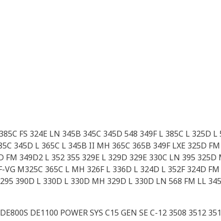
 385C FS 324E LN 345B 345C 345D 548 349F L 385C L 325D L
5C 345D L 365C L 345B II MH 365C 365B 349F LXE 325D FM
D FM 349D2 L 352 355 329E L 329D 329E 330C LN 395 325D
F-VG M325C 365C L MH 326F L 336D L 324D L 352F 324D FM 
295 390D L 330D L 330D MH 329D L 330D LN 568 FM LL 345
DE800S DE1100 POWER SYS C15 GEN SE C-12 3508 3512 35