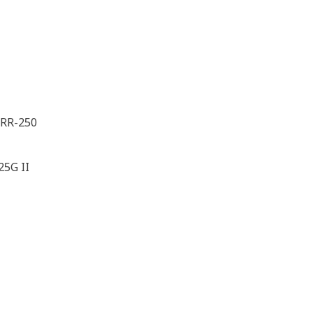
RR-250
25G II