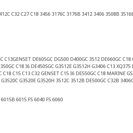
 3412C C32 C27 C18 3456 3176C 3176B 3412 3406 3508B 351
GC C13GENSET DE605GC DG500 D400GC 3512 DE660GC C18 
350GC C18 I6 DE450SGC G3512E G3512H G3406 C13 XQ375
 C18 C15 C13 C32 GENSET C15 I6 DE550GC C18 MARINE GS
 G3520C G3520E G3520H 3512C 3512B DE500GC C32B 3406C
 6015B 6015 FS 6040 FS 6060