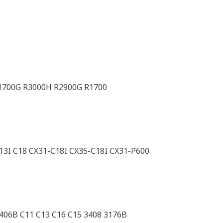
R1700G R3000H R2900G R1700
3I C18 CX31-C18I CX35-C18I CX31-P600
3406B C11 C13 C16 C15 3408 3176B