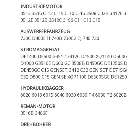
INDUSTRIEMOTOR
3512 3516 C-12 C-15 C-10 C-16 3508 C32B 3412E
3512E 3512B 3512C 3196 C11 C13 C15
AUSWERFERFAHRZEUG
730C D400E II 740B 730C2 EJ 740 730
STROMAGGREGAT
DE1400 DE500 G3512 3412C D1500 XQ1140 D500
D1000 G3516E D600 GC 3508B D450GC DE1250S D
DE450GC C15 GENSET 3412 C32 GEN SET DE715GC
C32 D800 C15 GEN SE XQP1100 DE500SGC DE1250
HYDRAULIKBAGGER
6020 6018 6015 6040 6030 6030 T4 6030 T2 6020B
REMAN-MOTOR
3516B 3406E
DREHBOHRER