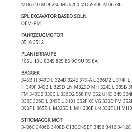
MD6310 MD6250 MD6200 MD6540C MD6380
SPL EXCAVATOR BASED SOLN
OEM-PM
FAHRZEUGMOTOR
3516 3512
PLANIERRAUPE
10SU 10U 824S 825 8S 9C 9U 9S 8A
BAGGER
345B II 349D L 324D 324E 375-A L 336D2 L 374F L
H 349F 345B L 329D LN M325D MH 324E L 385B 38
FM 349D2 330C L 336D2 568 FM 352 UHD 349 324
336E 326D L 349E L 3101 352F XE VG 330D FM 352
390F L 365B L M325D L MH 336E LN 336E LH MH3
STROMAGGR MOT
3406C 3406B 3408B C13GENSET 3456 3412 3412C 