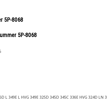
er
5P-8068
ilnummer
5P-8068
5
336D L 349E L HVG 349E 325D 345D 345C 336E HVG 324D LN