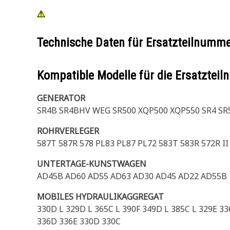
Technische Daten für Ersatzteilnumm
Kompatible Modelle für die Ersatzte
GENERATOR
SR4B SR4BHV WEG SR500 XQP500 XQP550 SR4 SR
ROHRVERLEGER
587T 587R 578 PL83 PL87 PL72 583T 583R 572R II
UNTERTAGE-KUNSTWAGEN
AD45B AD60 AD55 AD63 AD30 AD45 AD22 AD55B
MOBILES HYDRAULIKAGGREGAT
330D L 329D L 365C L 390F 349D L 385C L 329E 
336D 336E 330D 330C