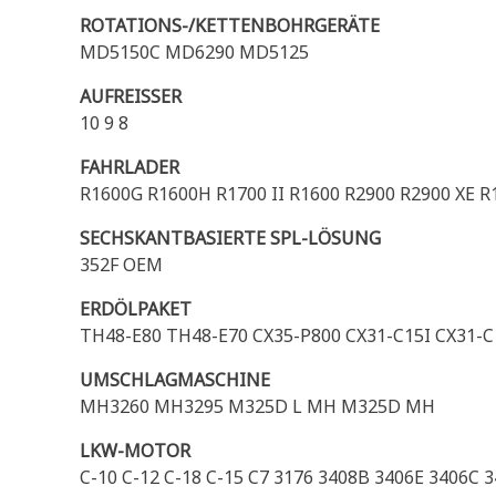
ROTATIONS-/KETTENBOHRGERÄTE
MD5150C MD6290 MD5125
AUFREISSER
10 9 8
FAHRLADER
R1600G R1600H R1700 II R1600 R2900 R2900 XE 
SECHSKANTBASIERTE SPL-LÖSUNG
352F OEM
ERDÖLPAKET
TH48-E80 TH48-E70 CX35-P800 CX31-C15I CX31-C1
UMSCHLAGMASCHINE
MH3260 MH3295 M325D L MH M325D MH
LKW-MOTOR
C-10 C-12 C-18 C-15 C7 3176 3408B 3406E 3406C 