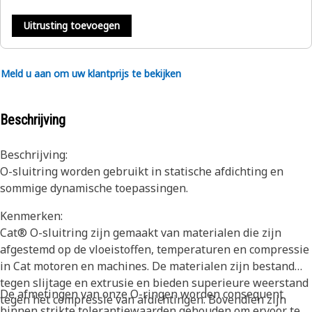
Uitrusting toevoegen
Meld u aan om uw klantprijs te bekijken
Beschrijving
Beschrijving:
O-sluitring worden gebruikt in statische afdichting en
sommige dynamische toepassingen.
Kenmerken:
Cat® O-sluitring zijn gemaakt van materialen die zijn
afgestemd op de vloeistoffen, temperaturen en compressie
in Cat motoren en machines. De materialen zijn bestand
tegen slijtage en extrusie en bieden superieure weerstand
De afmetingen van onze O-ringen worden consequent
tegen het compressie van afdichtingen. Bovendien zijn
binnen strikte tolerantiewaarden gehouden om ervoor te