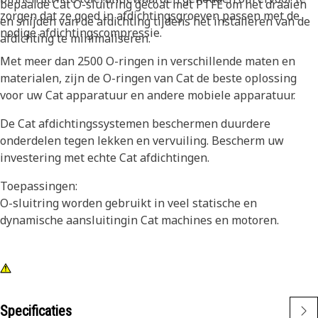
bepaalde Cat O-sluitring gecoat met PTFE om het draaien
zorgen dat ze goed in afdichtingsgroeven passen met de
en snijden van de afdichting tijdens het installeren van de
nodige afdichtingscompressie.
afdichting te minimaliseren.
Met meer dan 2500 O-ringen in verschillende maten en
materialen, zijn de O-ringen van Cat de beste oplossing
voor uw Cat apparatuur en andere mobiele apparatuur.
De Cat afdichtingssystemen beschermen duurdere
onderdelen tegen lekken en vervuiling. Bescherm uw
investering met echte Cat afdichtingen.
Toepassingen:
O-sluitring worden gebruikt in veel statische en
dynamische aansluitingin Cat machines en motoren.
Specificaties