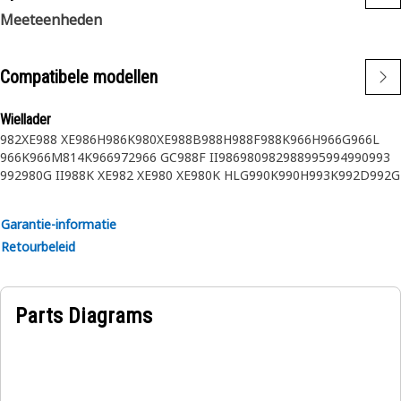
Meeteenheden
Compatibele modellen
Wiellader
982XE
988 XE
986H
986K
980XE
988B
988H
988F
988K
966H
966G
966L
966K
966M
814K
966
972
966 GC
988F II
986
980
982
988
995
994
990
993
992
980G II
988K XE
982 XE
980 XE
980K HLG
990K
990H
993K
992D
992G
992K
994F
994D
994K
994H
966G II
972G
972H
972K
972M
972L
988GC
990 II
980GC
980F II
972G II
980C
980F
980H
980G
980L
980K
980M
982M
Garantie-informatie
Retourbeleid
Parts Diagrams