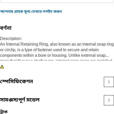
আপনার গ্রাহক মূল্য দেখতে লগইন করুন
বর্ণনা
Description:
An Internal Retaining Ring, also known as an internal snap ring
or circlip, is a type of fastener used to secure and retain
components within a bore or housing. Unlike external snap
rings that fit over a shaft or pin, internal snap rings are installed
inside a bore or groove to hold components in place. The main
purpose of an internal snap ring is to prevent axial movement or
displacement of components within a bore or housing. It acts as
স্পেসিফিকেশন
a retaining device, holding components such as bearings,
shafts, or seals securely in place.
সামঞ্জস্যপূর্ণ মডেল
Attributes:
• Manufactured to a precise specification and are built for
durability, reliability, and productivity.
ট্রাক