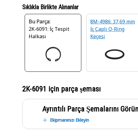
Sıklıkla Birlikte Alınanlar
Bu Parça:
8M-4986: 37,69 mm
2K-6091: İç Tespit
İç Çaplı O-Ring
Halkası
Keçesi
2K-6091
için parça şeması
Ayrıntılı Parça Şemalarını Görü
Ekipmanınızı Ekleyin