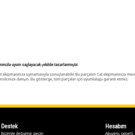
anınızla uyum sağlayacak şekilde tasarlanmıştır.
 Cat ekipmanınıza uymamasıyla sonuçlanabilir. Bu parçanın Cat ekipmanınıza m
ilcinize danışın. Bu gösterge, tüm parçalar için uyumluluğu garanti etmez.
Destek
Hesabım
Bizimle iletişime geçin
Alışveriş sepeti