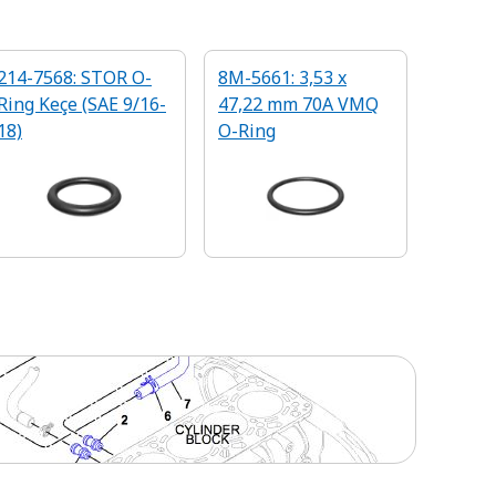
214-7568: STOR O-
8M-5661: 3,53 x
Ring Keçe (SAE 9/16-
47,22 mm 70A VMQ
18)
O-Ring