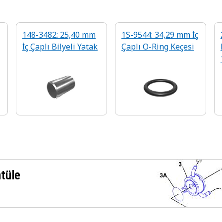
148-3482: 25,40 mm
1S-9544: 34,29 mm İç
İç Çaplı Bilyeli Yatak
Çaplı O-Ring Keçesi
ntüle