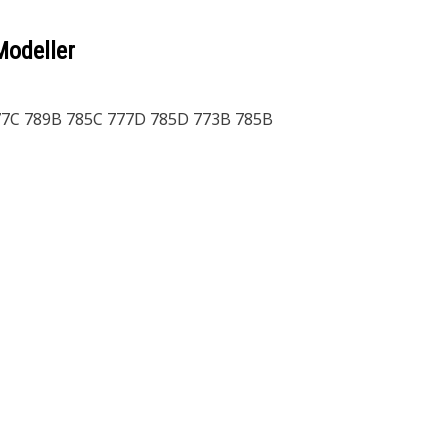
Modeller
77C 789B 785C 777D 785D 773B 785B