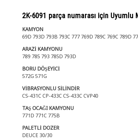
2K-6091
parça numarası için Uyumlu 
KAMYON
69D 793D 793B 793C 777 769D 789C 769C 789D 7
ARAZİ KAMYONU
789 785 793 785D 793D
BORU DÖŞEYİCİ
572G 571G
VİBRASYONLU SİLİNDİR
CS-431C CP-433C CS-433C CVP40
TAŞ OCAĞI KAMYONU
771D 771C 775B
PALETLİ DOZER
DEUCE 30/30