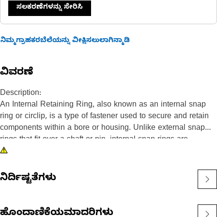
ಸಲಕರಣೆಗಳನ್ನು ಸೇರಿಸಿ
ನಿಮ್ಮಗ್ರಾಹಕರಬೆಲೆಯನ್ನು ವೀಕ್ಷಿಸಲುಲಾಗಿನ್ಮಾಡಿ
ವಿವರಣೆ
Description:
An Internal Retaining Ring, also known as an internal snap
ring or circlip, is a type of fastener used to secure and retain
components within a bore or housing. Unlike external snap
rings that fit over a shaft or pin, internal snap rings are
installed inside a bore or groove to hold components in place.
The main purpose of an internal snap ring is to prevent axial
movement or displacement of components within a bore or
ನಿರ್ದಿಷ್ಟತೆಗಳು
housing. It acts as a retaining device, holding components
such as bearings, shafts, or seals securely in place.
ಹೊಂದಾಣಿಕೆಯಮಾದರಿಗಳು