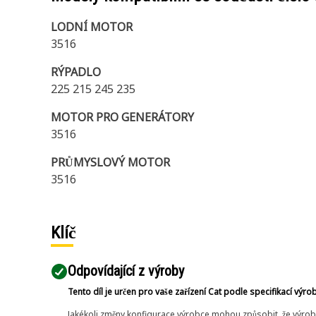
LODNÍ MOTOR
3516
RÝPADLO
225 215 245 235
MOTOR PRO GENERÁTORY
3516
PRŮMYSLOVÝ MOTOR
3516
Klíč
Odpovídající z výroby
Tento díl je určen pro vaše zařízení Cat podle specifikací výro
Jakékoli změny konfigurace výrobce mohou způsobit, že výrob