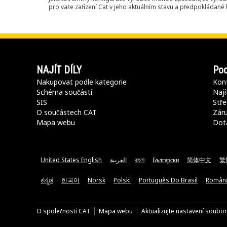
pro vaše zařízení Cat v jeho aktuálním stavu a předpokládané k
NAJÍT DÍLY
Pod
Nakupovat podle kategorie
Kont
Schéma součástí
Nají
SIS
Stře
O součástech CAT
Záru
Mapa webu
Dot
United States English
العربية
বাংলা
Български
简体中文
繁
ಕನ್ನಡ
한국어
Norsk
Polski
Português Do Brasil
Român
O společnosti CAT
Mapa webu
Aktualizujte nastavení soubo