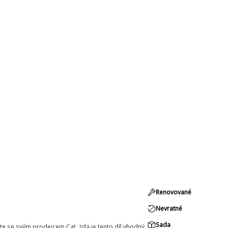
Renovované
Nevratné
Sada
e se svým prodejcem Cat, zda je tento díl vhodný