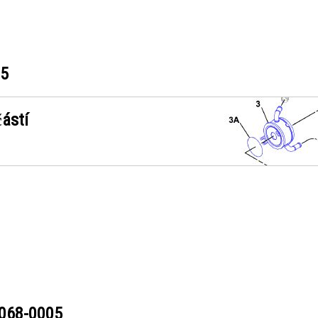
05
ástí
068-0005