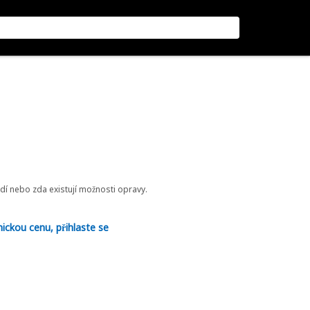
odí nebo zda existují možnosti opravy.
nickou cenu, přihlaste se