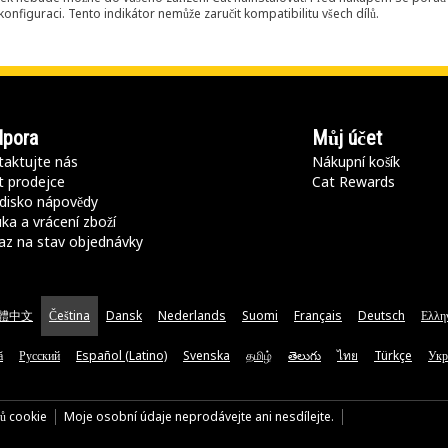
onfiguraci. Tento indikátor nemůže zaručit kompatibilitu všech dílů.
pora
Můj účet
aktujte nás
Nákupní košík
t prodejce
Cat Rewards
disko nápovědy
ka a vrácení zboží
az na stav objednávky
體中文
Čeština
Dansk
Nederlands
Suomi
Français
Deutsch
Ελλη
ă
Русский
Español (Latino)
Svenska
தமிழ்
తెలుగు
ไทย
Türkçe
Укр
rů cookie
Moje osobní údaje neprodávejte ani nesdílejte.