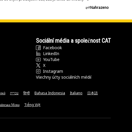
Nahrazeno
Sociální média a společnost CAT
Facebook
LinkedIn
YouTube
X
Instagram
Všechny účty sociálních médií
νικά
עברית
हिन्दी
Bahasa Indonesia
Italiano
日本語
аїнська Мова
Tiếng Việt