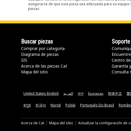
asegurarse de que esta pieza sea adecuada para su equipo Ca
piezas.
Buscar piezas
Soporte
Comprar por categoría
Comuníqu
Diagrama de piezas
Encuentre 
SIS
Centro de
Acerca de las piezas Cat
Garantía 
Mapa del sitio
Consulta 
United States English
العربية
বাংলা
Български
简体中文
繁
ಕನ್ನಡ
한국어
Norsk
Polski
Português Do Brasil
Român
Acerca de Cat
Mapa del sitio
Actualizar la configuración de 