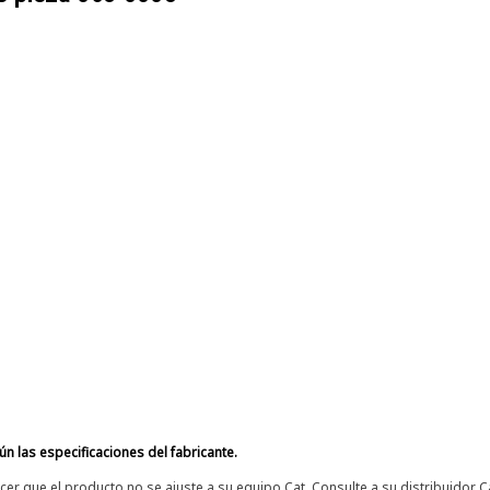
n las especificaciones del fabricante.
er que el producto no se ajuste a su equipo Cat. Consulte a su distribuidor C