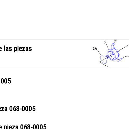
 las piezas
0005
ieza
068-0005
e pieza
068-0005