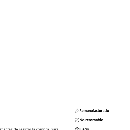
Remanufacturado
No retornable
at antes de realizar la compra, para
Juego