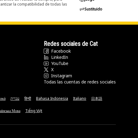
ntizar la compatibilidad de todas las
Sustituido
Redes sociales de Cat
Facebook
LinkedIn
YouTube
X
Instagram
Todas las cuentas de redes sociales
νικά
עברית
हिन्दी
Bahasa Indonesia
Italiano
日本語
аїнська Мова
Tiếng Việt