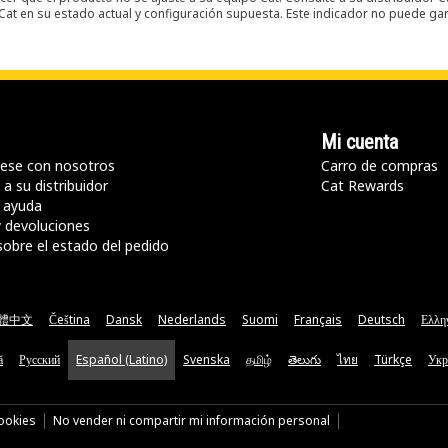
t en su estado actual y configuración supuesta. Este indicador no puede gara
Mi cuenta
ese con nosotros
Carro de compras
a su distribuidor
Cat Rewards
 ayuda
y devoluciones
sobre el estado del pedido
體中文
Čeština
Dansk
Nederlands
Suomi
Français
Deutsch
Ελλη
ă
Русский
Español (Latino)
Svenska
தமிழ்
తెలుగు
ไทย
Türkçe
Укр
cookies
No vender ni compartir mi información personal