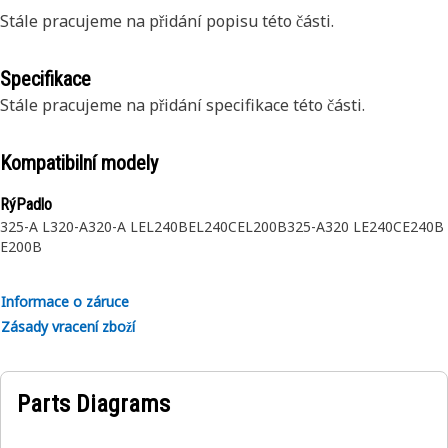
Stále pracujeme na přidání popisu této části.
Specifikace
Stále pracujeme na přidání specifikace této části.
Kompatibilní modely
RýPadlo
325-A L
320-A
320-A L
EL240B
EL240C
EL200B
325-A
320 L
E240C
E240B
E200B
Informace o záruce
Zásady vracení zboží
Parts Diagrams