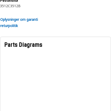
Petromotor
3512C
3512B
Egenskaber:
• Fremstillet efter en præcise specifikation og er bygget til
Oplysninger om garanti
holdbarhed, pålidelighed og produktivitet.
returpolitik
• Lavet af holdbare materialer, der giver styrke og
korrosionsbestandighed.
• Den komprimerede snapring indsættes i rillen eller
Parts Diagrams
fordybningen i boringen.
Anvendelser:
En intern holdering bruges til at fastholde og holde
rullelejet i transmissionen planetarisk.