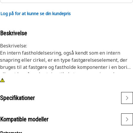
Log på for at kunne se din kundepris
Beskrivelse
Beskrivelse:
En intern fastholdelsesring, også kendt som en intern
snapring eller cirkel, er en type fastgørelseselement, der
bruges til at fastgøre og fastholde komponenter i en boring
eller et hus. I modsætning til eksterne snapringe, der
passer over en aksel eller stift, installeres interne
snapringe inde i en boring eller rille for at holde
komponenter på plads. Hovedformålet med en intern
Specifikationer
snapring er at forhindre aksial bevægelse eller
forskydning af komponenter i en boring eller et hus. Det
fungerer som en fastholdelsesanordning, der holder
Kompatible modeller
komponenter såsom lejer, aksler eller tætninger sikkert på
plads.