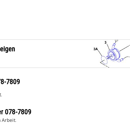
zeigen
78-7809
.
er
078-7809
 Arbeit.