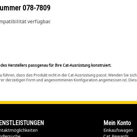
ilnummer
078-7809
patibilität verfügbar.
 des Herstellers passgenau für Ihre Cat-Ausrüstung konstruiert.
 führen, dass das Produkt nicht in die Cat-Ausrüstung passt. Wenden Sie sich
ihrer derzeitigen Form und angenommenen Konfiguration angemessen ist. Dieser 
ENSTLEISTUNGEN
Mein Konto
taktmöglichkeiten​
Einkaufswagen
ndlersuche
Cat Rewards