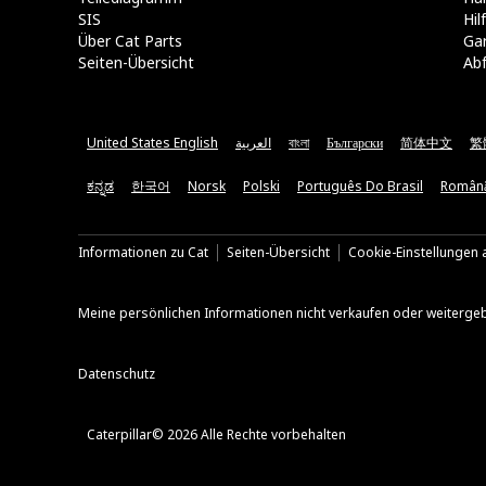
SIS
Hi
Über Cat Parts
Ga
Seiten-Übersicht
Abf
United States English
العربية
বাংলা
Български
简体中文
繁
ಕನ್ನಡ
한국어
Norsk
Polski
Português Do Brasil
Român
Informationen zu Cat
Seiten-Übersicht
Cookie-Einstellungen a
Meine persönlichen Informationen nicht verkaufen oder weiterge
Datenschutz
Caterpillar© 2026 Alle Rechte vorbehalten