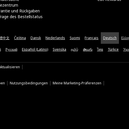
lfezentrum
rantie und Rückgaben
rage des Bestellstatus
體中文
Čeština
Dansk
Nederlands
Suomi
Français
Deutsch
Ελλη
ă
Русский
Español (Latino)
Svenska
தமிழ்
తెలుగు
ไทย
Türkçe
Укр
ktualisieren
ben
Nutzungsbedingungen
Meine Marketing-Präferenzen